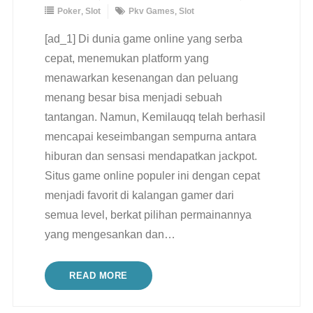
Poker
,
Slot
Pkv Games
,
Slot
[ad_1] Di dunia game online yang serba
cepat, menemukan platform yang
menawarkan kesenangan dan peluang
menang besar bisa menjadi sebuah
tantangan. Namun, Kemilauqq telah berhasil
mencapai keseimbangan sempurna antara
hiburan dan sensasi mendapatkan jackpot.
Situs game online populer ini dengan cepat
menjadi favorit di kalangan gamer dari
semua level, berkat pilihan permainannya
yang mengesankan dan
…
READ MORE