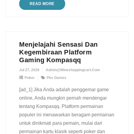
READ MORE
Menjelajahi Sensasi Dan
Kegembiraan Platform
Gaming Kompasqq
Jul 27, 2026
Admin@mineshoppingcart.com
Poker
Pkv Games
[ad_1] Jika Anda adalah penggemar game
online, Anda mungkin pernah mendengar
tentang Kompasqq. Platform permainan
populer ini menawarkan beragam permainan
untuk dinikmati para pemain, mulai dari
permainan kartu klasik seperti poker dan