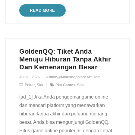
READ MORE
GoldenQQ: Tiket Anda
Menuju Hiburan Tanpa Akhir
Dan Kemenangan Besar
Jul 30, 2026
Admin@mineshoppingcart.com
Poker
,
Slot
Pkv Games
,
Slot
[ad_1] Jika Anda penggemar game online
dan mencari platform yang menawarkan
hiburan tanpa akhir dan peluang menang
besar, Anda bisa mengunjungi GoldenQQ.
Situs game online populer ini dengan cepat