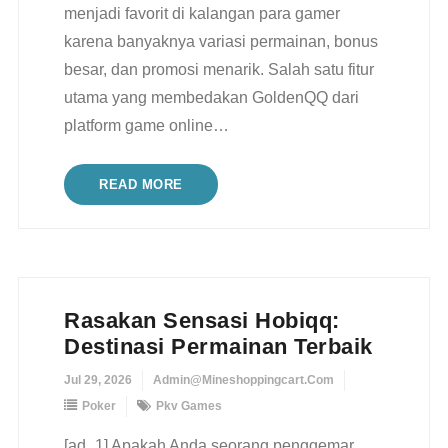
menjadi favorit di kalangan para gamer
karena banyaknya variasi permainan, bonus
besar, dan promosi menarik. Salah satu fitur
utama yang membedakan GoldenQQ dari
platform game online
…
READ MORE
Rasakan Sensasi Hobiqq:
Destinasi Permainan Terbaik
Jul 29, 2026
Admin@mineshoppingcart.com
Poker
Pkv Games
[ad_1] Apakah Anda seorang penggemar