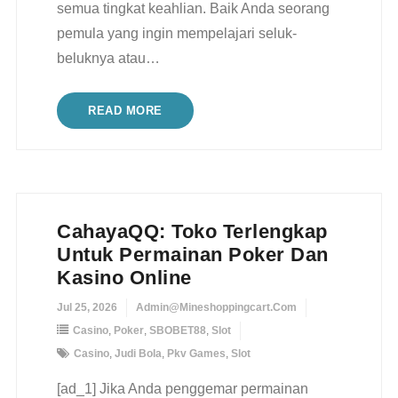
semua tingkat keahlian. Baik Anda seorang
pemula yang ingin mempelajari seluk-
beluknya atau
…
READ MORE
CahayaQQ: Toko Terlengkap
Untuk Permainan Poker Dan
Kasino Online
Jul 25, 2026
Admin@mineshoppingcart.com
Casino
,
Poker
,
SBOBET88
,
Slot
Casino
,
Judi Bola
,
Pkv Games
,
Slot
[ad_1] Jika Anda penggemar permainan