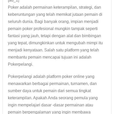
[ad_1]
Poker adalah permainan keterampilan, strategi, dan
keberuntungan yang telah memikat jutaan pemain di
seluruh dunia. Bagi banyak orang, impian menjadi
pemain poker profesional mungkin tampak seperti
fantasi yang jauh, tetapi dengan alat dan bimbingan
yang tepat, dimungkinkan untuk mengubah mimpi itu
menjadi kenyataan. Salah satu platform yang telah
membantu pemain mencapai tujuan ini adalah
Pokerpelangi.
Pokerpelangi adalah platform poker online yang
menawarkan berbagai permainan, turnamen, dan
sumber daya untuk pemain dari semua tingkat
keterampilan. Apakah Anda seorang pemula yang
ingin mempelajari dasar -dasar permainan atau
pemain berpengalaman yang ingin membawa