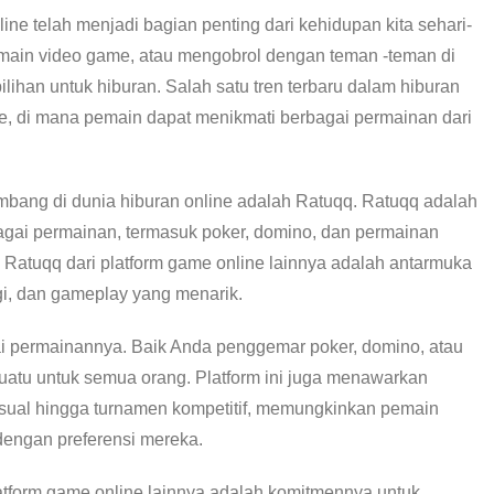
line telah menjadi bagian penting dari kehidupan kita sehari-
bermain video game, atau mengobrol dengan teman -teman di
lihan untuk hiburan. Salah satu tren terbaru dalam hiburan
e, di mana pemain dapat menikmati berbagai permainan dari
mbang di dunia hiburan online adalah Ratuqq. Ratuqq adalah
gai permainan, termasuk poker, domino, dan permainan
Ratuqq dari platform game online lainnya adalah antarmuka
gi, dan gameplay yang menarik.
ai permainannya. Baik Anda penggemar poker, domino, atau
suatu untuk semua orang. Platform ini juga menawarkan
sual hingga turnamen kompetitif, memungkinkan pemain
dengan preferensi mereka.
atform game online lainnya adalah komitmennya untuk