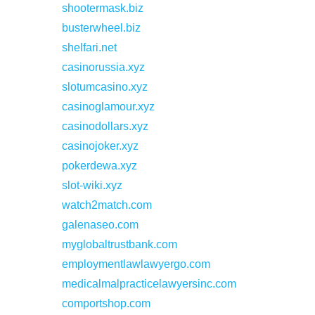
shootermask.biz
busterwheel.biz
shelfari.net
casinorussia.xyz
slotumcasino.xyz
casinoglamour.xyz
casinodollars.xyz
casinojoker.xyz
pokerdewa.xyz
slot-wiki.xyz
watch2match.com
galenaseo.com
myglobaltrustbank.com
employmentlawlawyergo.com
medicalmalpracticelawyersinc.com
comportshop.com