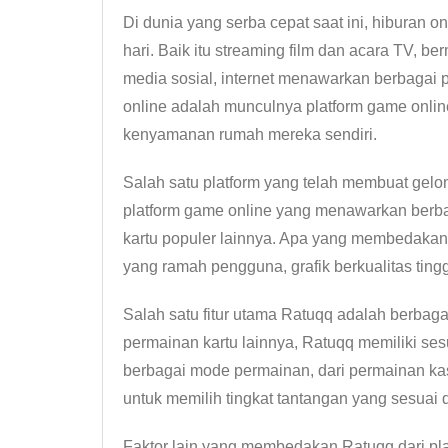
Di dunia yang serba cepat saat ini, hiburan on
hari. Baik itu streaming film dan acara TV, 
media sosial, internet menawarkan berbagai pi
online adalah munculnya platform game onlin
kenyamanan rumah mereka sendiri.
Salah satu platform yang telah membuat gelo
platform game online yang menawarkan berba
kartu populer lainnya. Apa yang membedakan 
yang ramah pengguna, grafik berkualitas ting
Salah satu fitur utama Ratuqq adalah berbag
permainan kartu lainnya, Ratuqq memiliki se
berbagai mode permainan, dari permainan ka
untuk memilih tingkat tantangan yang sesuai 
Faktor lain yang membedakan Ratuqq dari pl