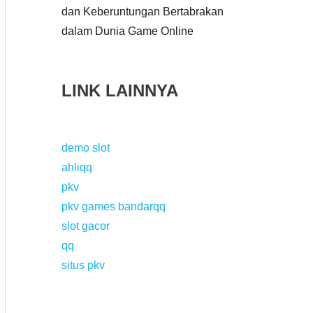
dan Keberuntungan Bertabrakan
dalam Dunia Game Online
LINK LAINNYA
demo slot
ahliqq
pkv
pkv games bandarqq
slot gacor
qq
situs pkv