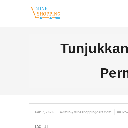
Skip
to
content
Tunjukkan
Per
Feb 7, 2026
Admin@mineshoppingcart.com
Po
[ad_1]