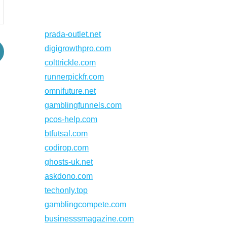
prada-outlet.net
digigrowthpro.com
colttrickle.com
runnerpickfr.com
omnifuture.net
gamblingfunnels.com
pcos-help.com
btfutsal.com
codirop.com
ghosts-uk.net
askdono.com
techonly.top
gamblingcompete.com
businesssmagazine.com