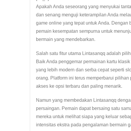
Apakah Anda seseorang yang menyukai tanta
dan senang menguji keterampilan Anda melawa
game online yang tepat untuk Anda. Dengan 
pemain kesempatan sempurna untuk menunjuk
bermain yang mendebarkan.
Salah satu fitur utama Lintasanqq adalah pi
Baik Anda penggemar permainan kartu klasik 
yang lebih modern dan serba cepat seperti sl
orang. Platform ini terus memperbarui pilih
akses ke opsi terbaru dan paling menarik.
Namun yang membedakan Lintasanqq dengan p
persaingan. Pemain dapat bersaing satu sama 
mereka untuk melihat siapa yang keluar seb
intensitas ekstra pada pengalaman bermain 