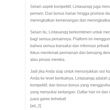
Selain aspek kompetitif, Lintasanqq juga me
pemain. Dari bonus harian hingga promosi d
meningkatkan kemenangan dan meningkatka
Selain itu, Lintasanqq berkomitmen untuk m
bagi semua pemainnya. Platform ini menggu
bahwa semua transaksi dan informasi pribadi
fokus menikmati permainan dan bersaing den
atau privasi mereka.
Jadi jika Anda siap untuk menunjukkan sisi
Anda ke level berikutnya, Lintasanqq adalah
kompetitif, dan bonus-bonus yang menggiurka
yang menyukai tantangan. Daftar hari ini dan
juara game terhebat!
[ad_2]