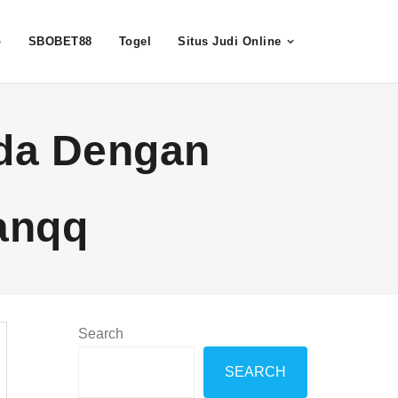
o
SBOBET88
Togel
Situs Judi Online
nda Dengan
anqq
Search
SEARCH