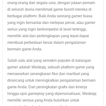
orang-orang dari segala usia, dengan jutaan pemain
di seluruh dunia menikmati game favorit mereka di
berbagai platform. Baik Anda seorang gamer biasa
yang ingin bersantai dan melepas penat, atau gamer
serius yang ingin berkompetisi di level tertinggi,
memiliki alat dan perlengkapan yang tepat dapat
membuat perbedaan besar dalam pengalaman
bermain game Anda.
Salah satu alat yang semakin populer di kalangan
gamer adalah Wedeqq, sebuah platform game yang
menawarkan serangkaian fitur dan manfaat yang
dirancang untuk meningkatkan pengalaman bermain
game Anda. Dari peningkatan grafis dan kinerja
hingga opsi gameplay yang dipersonalisasi, Wedeqq
memiliki semua yang Anda butuhkan untuk