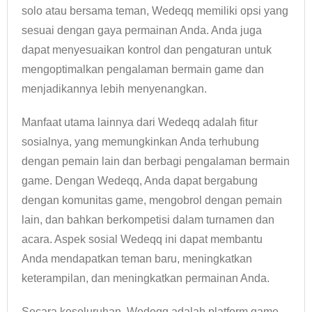
solo atau bersama teman, Wedeqq memiliki opsi yang
sesuai dengan gaya permainan Anda. Anda juga
dapat menyesuaikan kontrol dan pengaturan untuk
mengoptimalkan pengalaman bermain game dan
menjadikannya lebih menyenangkan.
Manfaat utama lainnya dari Wedeqq adalah fitur
sosialnya, yang memungkinkan Anda terhubung
dengan pemain lain dan berbagi pengalaman bermain
game. Dengan Wedeqq, Anda dapat bergabung
dengan komunitas game, mengobrol dengan pemain
lain, dan bahkan berkompetisi dalam turnamen dan
acara. Aspek sosial Wedeqq ini dapat membantu
Anda mendapatkan teman baru, meningkatkan
keterampilan, dan meningkatkan permainan Anda.
Secara keseluruhan, Wedeqq adalah platform game