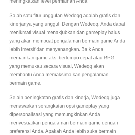
meningkatkan level permainan Anda.
Salah satu fitur unggulan Wedeqq adalah grafis dan
kinerjanya yang unggul. Dengan Wedeqq, Anda dapat
menikmati visual menakjubkan dan gameplay halus
yang akan membuat pengalaman bermain game Anda
lebih imersif dan menyenangkan. Baik Anda
memainkan game aksi bertempo cepat atau RPG
yang memukau secara visual, Wedeqq akan
membantu Anda memaksimalkan pengalaman
bermain game.
Selain peningkatan grafis dan kinerja, Wedeqq juga
menawarkan serangkaian opsi gameplay yang
dipersonalisasi yang memungkinkan Anda
menyesuaikan pengalaman bermain game dengan
preferensi Anda. Apakah Anda lebih suka bermain