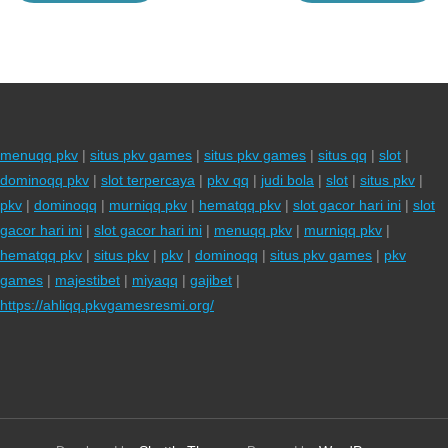
menuqq pkv
|
situs pkv games
|
situs pkv games
|
situs qq
|
slot
|
dominoqq pkv
|
slot terpercaya
|
pkv qq
|
judi bola
|
slot
|
situs pkv
|
pkv
|
dominoqq
|
murniqq pkv
|
hematqq pkv
|
slot gacor hari ini
|
slot
gacor hari ini
|
slot gacor hari ini
|
menuqq pkv
|
murniqq pkv
|
hematqq pkv
|
situs pkv
|
pkv
|
dominoqq
|
situs pkv games
|
pkv
games
|
majestibet
|
miyaqq
|
gajibet
|
https://ahliqq.pkvgamesresmi.org/