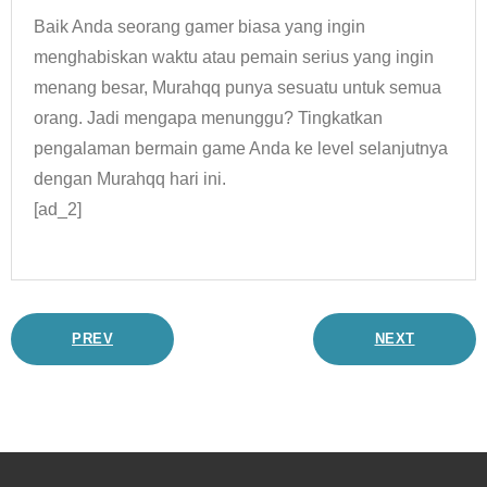
Baik Anda seorang gamer biasa yang ingin
menghabiskan waktu atau pemain serius yang ingin
menang besar, Murahqq punya sesuatu untuk semua
orang. Jadi mengapa menunggu? Tingkatkan
pengalaman bermain game Anda ke level selanjutnya
dengan Murahqq hari ini.
[ad_2]
PREV
NEXT