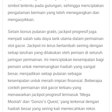
simbol tertentu pada gulungan, sehingga menciptakan
pengalaman bermain yang lebih menegangkan dan
mengasyikkan.
Selain bonus putaran gratis, jackpot progresif juga
menjadi salah satu daya tarik utama dalam permainan
slot gacor. Jackpot ini terus bertambah seiring dengan
setiap taruhan yang dilakukan oleh pemain di seluruh
jaringan permainan. Ini menciptakan kesempatan bagi
pemain untuk memenangkan hadiah yang sangat
besar, menjadikan setiap putaran sebagai
kesempatan untuk meraih impian finansial. Beberapa
contoh permainan slot gacor terbaru yang
menawarkan jackpot progresif termasuk ‘Mega
Moolah’ dan ‘Gonzo’s Quest,’ yang terkenal dengan
hadiah besar yang sering kali memecahkan rekor.