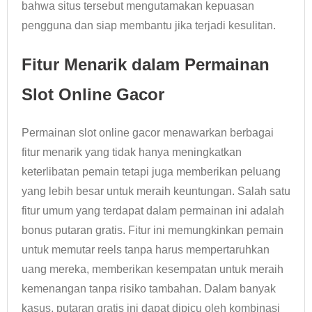
bahwa situs tersebut mengutamakan kepuasan
pengguna dan siap membantu jika terjadi kesulitan.
Fitur Menarik dalam Permainan
Slot Online Gacor
Permainan slot online gacor menawarkan berbagai
fitur menarik yang tidak hanya meningkatkan
keterlibatan pemain tetapi juga memberikan peluang
yang lebih besar untuk meraih keuntungan. Salah satu
fitur umum yang terdapat dalam permainan ini adalah
bonus putaran gratis. Fitur ini memungkinkan pemain
untuk memutar reels tanpa harus mempertaruhkan
uang mereka, memberikan kesempatan untuk meraih
kemenangan tanpa risiko tambahan. Dalam banyak
kasus, putaran gratis ini dapat dipicu oleh kombinasi