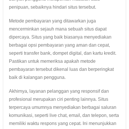
penipuan, sebaiknya hindari situs tersebut.
Metode pembayaran yang ditawarkan juga
mencerminkan sejauh mana sebuah situs dapat
dipercaya. Situs yang baik biasanya menyediakan
berbagai opsi pembayaran yang aman dan cepat,
seperti transfer bank, dompet digital, dan kartu kredit.
Pastikan untuk memeriksa apakah metode
pembayaran tersebut dikenal luas dan berperingkat
baik di kalangan pengguna.
Akhirnya, layanan pelanggan yang responsif dan
profesional merupakan ciri penting lainnya. Situs
terpercaya umumnya menyediakan berbagai saluran
komunikasi, seperti live chat, email, dan telepon, serta
memiliki waktu respons yang cepat. Ini menunjukkan