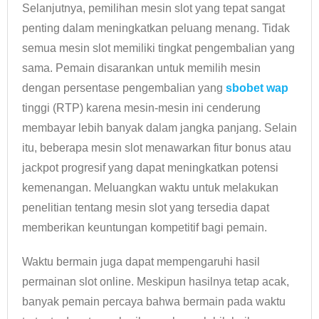
Selanjutnya, pemilihan mesin slot yang tepat sangat
penting dalam meningkatkan peluang menang. Tidak
semua mesin slot memiliki tingkat pengembalian yang
sama. Pemain disarankan untuk memilih mesin
dengan persentase pengembalian yang
sbobet wap
tinggi (RTP) karena mesin-mesin ini cenderung
membayar lebih banyak dalam jangka panjang. Selain
itu, beberapa mesin slot menawarkan fitur bonus atau
jackpot progresif yang dapat meningkatkan potensi
kemenangan. Meluangkan waktu untuk melakukan
penelitian tentang mesin slot yang tersedia dapat
memberikan keuntungan kompetitif bagi pemain.
Waktu bermain juga dapat mempengaruhi hasil
permainan slot online. Meskipun hasilnya tetap acak,
banyak pemain percaya bahwa bermain pada waktu