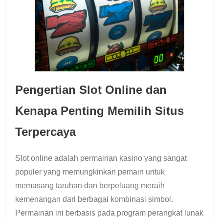
Pengertian Slot Online dan
Kenapa Penting Memilih Situs
Terpercaya
Slot online adalah permainan kasino yang sangat
populer yang memungkinkan pemain untuk
memasang taruhan dan berpeluang meraih
kemenangan dari berbagai kombinasi simbol.
Permainan ini berbasis pada program perangkat lunak