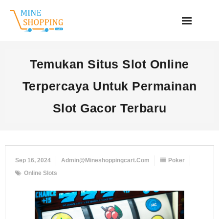
Skip
to
content
Temukan Situs Slot Online
Terpercaya Untuk Permainan
Slot Gacor Terbaru
Sep 16, 2024
Admin@mineshoppingcart.com
Poker
Online Slots