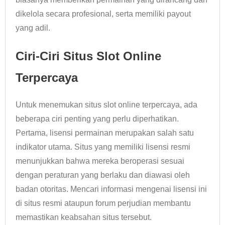
dikelola secara profesional, serta memiliki payout
yang adil.
Ciri-Ciri Situs Slot Online
Terpercaya
Untuk menemukan situs slot online terpercaya, ada
beberapa ciri penting yang perlu diperhatikan.
Pertama, lisensi permainan merupakan salah satu
indikator utama. Situs yang memiliki lisensi resmi
menunjukkan bahwa mereka beroperasi sesuai
dengan peraturan yang berlaku dan diawasi oleh
badan otoritas. Mencari informasi mengenai lisensi ini
di situs resmi ataupun forum perjudian membantu
memastikan keabsahan situs tersebut.