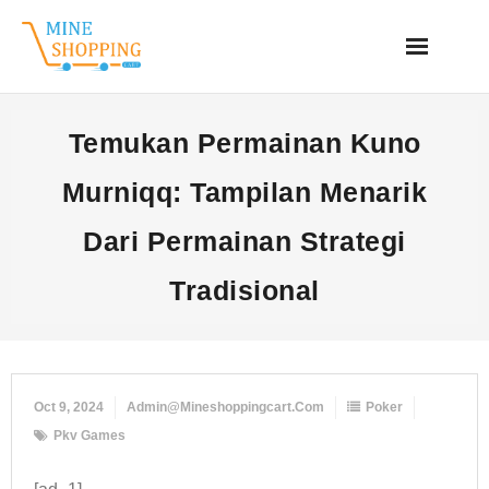
Skip
to
content
Temukan Permainan Kuno
Murniqq: Tampilan Menarik
Dari Permainan Strategi
Tradisional
Oct 9, 2024
Admin@mineshoppingcart.com
Poker
Pkv Games