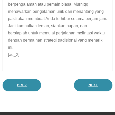
berpengalaman atau pemain biasa, Murniqq
menawarkan pengalaman unik dan menantang yang
pasti akan membuat Anda terhibur selama berjam-jam.
Jadi kumpulkan teman, siapkan papan, dan
bersiaplah untuk memulai perjalanan melintasi waktu
dengan permainan strategi tradisional yang menarik
ini.
[ad_2]
PREV
NEXT