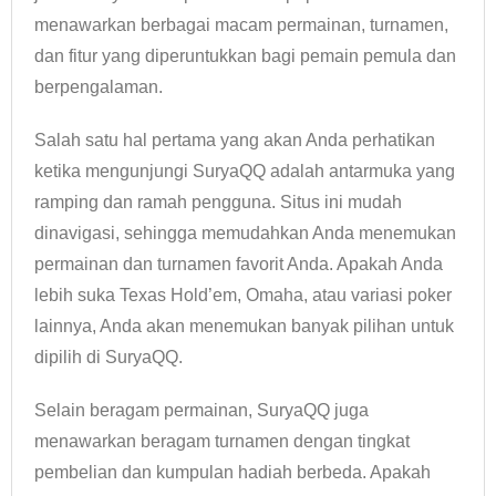
menawarkan berbagai macam permainan, turnamen,
dan fitur yang diperuntukkan bagi pemain pemula dan
berpengalaman.
Salah satu hal pertama yang akan Anda perhatikan
ketika mengunjungi SuryaQQ adalah antarmuka yang
ramping dan ramah pengguna. Situs ini mudah
dinavigasi, sehingga memudahkan Anda menemukan
permainan dan turnamen favorit Anda. Apakah Anda
lebih suka Texas Hold’em, Omaha, atau variasi poker
lainnya, Anda akan menemukan banyak pilihan untuk
dipilih di SuryaQQ.
Selain beragam permainan, SuryaQQ juga
menawarkan beragam turnamen dengan tingkat
pembelian dan kumpulan hadiah berbeda. Apakah