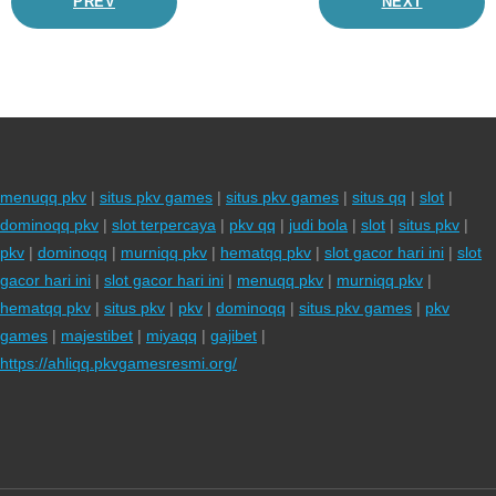
PREV
NEXT
menuqq pkv
|
situs pkv games
|
situs pkv games
|
situs qq
|
slot
|
dominoqq pkv
|
slot terpercaya
|
pkv qq
|
judi bola
|
slot
|
situs pkv
|
pkv
|
dominoqq
|
murniqq pkv
|
hematqq pkv
|
slot gacor hari ini
|
slot
gacor hari ini
|
slot gacor hari ini
|
menuqq pkv
|
murniqq pkv
|
hematqq pkv
|
situs pkv
|
pkv
|
dominoqq
|
situs pkv games
|
pkv
games
|
majestibet
|
miyaqq
|
gajibet
|
https://ahliqq.pkvgamesresmi.org/