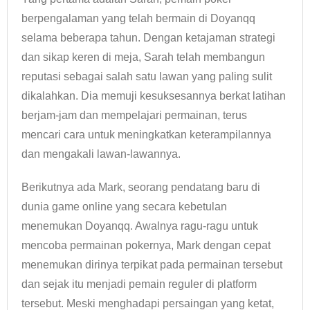
berpengalaman yang telah bermain di Doyanqq
selama beberapa tahun. Dengan ketajaman strategi
dan sikap keren di meja, Sarah telah membangun
reputasi sebagai salah satu lawan yang paling sulit
dikalahkan. Dia memuji kesuksesannya berkat latihan
berjam-jam dan mempelajari permainan, terus
mencari cara untuk meningkatkan keterampilannya
dan mengakali lawan-lawannya.
Berikutnya ada Mark, seorang pendatang baru di
dunia game online yang secara kebetulan
menemukan Doyanqq. Awalnya ragu-ragu untuk
mencoba permainan pokernya, Mark dengan cepat
menemukan dirinya terpikat pada permainan tersebut
dan sejak itu menjadi pemain reguler di platform
tersebut. Meski menghadapi persaingan yang ketat,