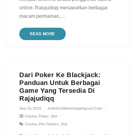
online. Ratujudiqq menawarkan berbagai
macam permainan,
…
READ MORE
Dari Poker Ke Blackjack:
Panduan Untuk Berbagai
Game Yang Tersedia Di
Rajajudiqq
Sep 24, 2025
Admin@mineshoppingcart.com
Casino
,
Poker
,
Slot
Casino
,
Pkv Games
,
Slot