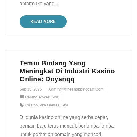
antarmuka yang
…
READ MORE
Temui Bintang Yang
Meningkat Di Industri Kasino
Online: Doyanqq
Sep 15, 2025
Admin@mineshoppingcart.com
Casino
,
Poker
,
Slot
Casino
,
Pkv Games
,
Slot
Di dunia kasino online yang serba cepat,
pemain baru terus muncul, berlomba-lomba
untuk perhatian pemain yang mencari