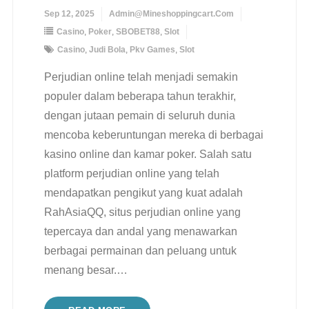
Sep 12, 2025
Admin@mineshoppingcart.com
Casino
,
Poker
,
SBOBET88
,
Slot
Casino
,
Judi Bola
,
Pkv Games
,
Slot
Perjudian online telah menjadi semakin
populer dalam beberapa tahun terakhir,
dengan jutaan pemain di seluruh dunia
mencoba keberuntungan mereka di berbagai
kasino online dan kamar poker. Salah satu
platform perjudian online yang telah
mendapatkan pengikut yang kuat adalah
RahAsiaQQ, situs perjudian online yang
tepercaya dan andal yang menawarkan
berbagai permainan dan peluang untuk
menang besar.
…