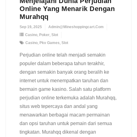
Menjelajahi Dunia Perjudian
Online Yang Menarik Dengan
Murahqq
Sep 19, 2025
Admin@mineshoppingcart.com
Casino
,
Poker
,
Slot
Casino
,
Pkv Games
,
Slot
Perjudian online telah menjadi semakin
populer dalam beberapa tahun terakhir,
dengan semakin banyak orang beralih ke
internet untuk menempatkan taruhan dan
bermain game kasino. Salah satu platform
perjudian online terkemuka adalah Murahqq,
situs web tepercaya dan andal yang
menawarkan berbagai macam permainan
dan opsi taruhan untuk pemain dari semua
tingkatan. Murahqq dikenal dengan