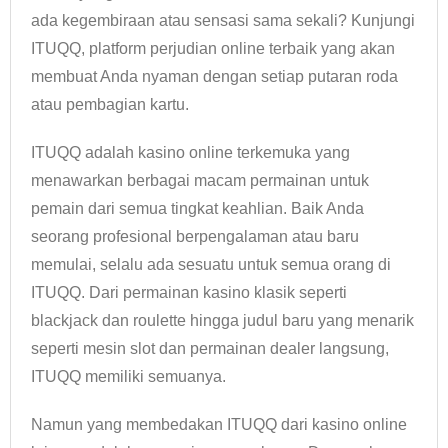
ada kegembiraan atau sensasi sama sekali? Kunjungi
ITUQQ, platform perjudian online terbaik yang akan
membuat Anda nyaman dengan setiap putaran roda
atau pembagian kartu.
ITUQQ adalah kasino online terkemuka yang
menawarkan berbagai macam permainan untuk
pemain dari semua tingkat keahlian. Baik Anda
seorang profesional berpengalaman atau baru
memulai, selalu ada sesuatu untuk semua orang di
ITUQQ. Dari permainan kasino klasik seperti
blackjack dan roulette hingga judul baru yang menarik
seperti mesin slot dan permainan dealer langsung,
ITUQQ memiliki semuanya.
Namun yang membedakan ITUQQ dari kasino online