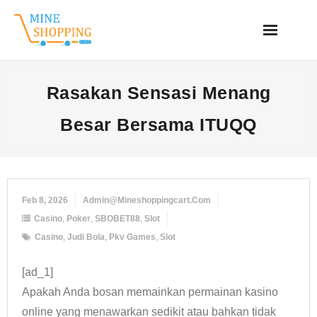
Skip
to
content
Rasakan Sensasi Menang
Besar Bersama ITUQQ
Feb 8, 2026
Admin@mineshoppingcart.com
Casino
,
Poker
,
SBOBET88
,
Slot
Casino
,
Judi Bola
,
Pkv Games
,
Slot
[ad_1]
Apakah Anda bosan memainkan permainan kasino
online yang menawarkan sedikit atau bahkan tidak