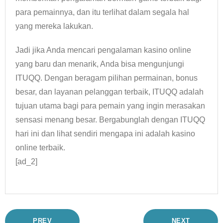
para pemainnya, dan itu terlihat dalam segala hal
yang mereka lakukan.
Jadi jika Anda mencari pengalaman kasino online
yang baru dan menarik, Anda bisa mengunjungi
ITUQQ. Dengan beragam pilihan permainan, bonus
besar, dan layanan pelanggan terbaik, ITUQQ adalah
tujuan utama bagi para pemain yang ingin merasakan
sensasi menang besar. Bergabunglah dengan ITUQQ
hari ini dan lihat sendiri mengapa ini adalah kasino
online terbaik.
[ad_2]
PREV
NEXT