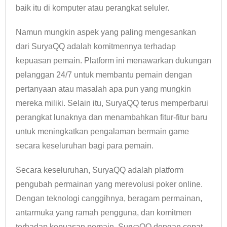
baik itu di komputer atau perangkat seluler.
Namun mungkin aspek yang paling mengesankan
dari SuryaQQ adalah komitmennya terhadap
kepuasan pemain. Platform ini menawarkan dukungan
pelanggan 24/7 untuk membantu pemain dengan
pertanyaan atau masalah apa pun yang mungkin
mereka miliki. Selain itu, SuryaQQ terus memperbarui
perangkat lunaknya dan menambahkan fitur-fitur baru
untuk meningkatkan pengalaman bermain game
secara keseluruhan bagi para pemain.
Secara keseluruhan, SuryaQQ adalah platform
pengubah permainan yang merevolusi poker online.
Dengan teknologi canggihnya, beragam permainan,
antarmuka yang ramah pengguna, dan komitmen
terhadap kepuasan pemain, SuryaQQ dengan cepat