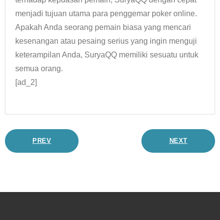
menjadi tujuan utama para penggemar poker online.
Apakah Anda seorang pemain biasa yang mencari
kesenangan atau pesaing serius yang ingin menguji
keterampilan Anda, SuryaQQ memiliki sesuatu untuk
semua orang.
[ad_2]
PREV
NEXT