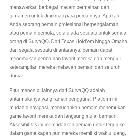
menawarkan berbagai macam permainan dan
turnamen untuk dinikmati para pemainnya. Apakah
Anda seorang pemain profesional berpengalaman
atau pemain pemula, selalu ada sesuatu untuk semua
orang di SuryaQQ. Dari Texas Hold’em hingga Omaha
dan segala sesuatu di antaranya, pemain dapat
menemukan permainan favorit mereka dan menguji
keterampilan mereka melawan pemain dari seluruh
dunia.
Fitur menonjol lainnya dari SuryaQQ adalah
antarmukanya yang ramah pengguna. Platform ini
mudah dinavigasi, memudahkan pemain menemukan
game favorit mereka dan langsung mulai bermain.
Aksesibilitas ini memudahkan pemain untuk terjun ke
dalam game kapan pun mereka memiliki waktu luang,