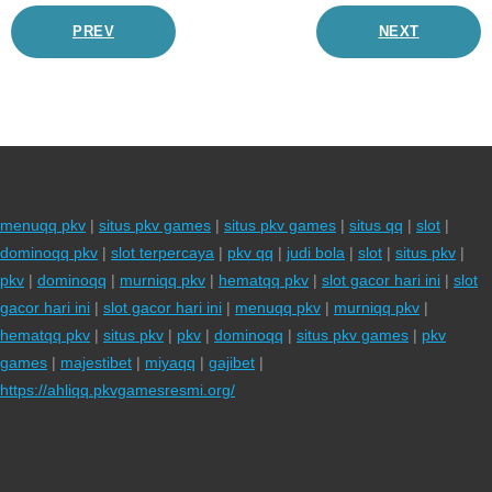
PREV
NEXT
menuqq pkv
|
situs pkv games
|
situs pkv games
|
situs qq
|
slot
|
dominoqq pkv
|
slot terpercaya
|
pkv qq
|
judi bola
|
slot
|
situs pkv
|
pkv
|
dominoqq
|
murniqq pkv
|
hematqq pkv
|
slot gacor hari ini
|
slot
gacor hari ini
|
slot gacor hari ini
|
menuqq pkv
|
murniqq pkv
|
hematqq pkv
|
situs pkv
|
pkv
|
dominoqq
|
situs pkv games
|
pkv
games
|
majestibet
|
miyaqq
|
gajibet
|
https://ahliqq.pkvgamesresmi.org/