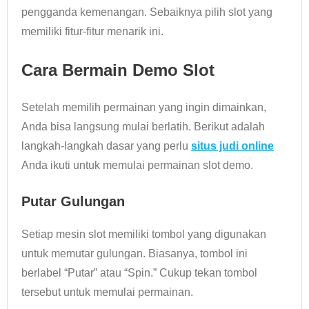
pengganda kemenangan. Sebaiknya pilih slot yang
memiliki fitur-fitur menarik ini.
Cara Bermain Demo Slot
Setelah memilih permainan yang ingin dimainkan,
Anda bisa langsung mulai berlatih. Berikut adalah
langkah-langkah dasar yang perlu
situs judi online
Anda ikuti untuk memulai permainan slot demo.
Putar Gulungan
Setiap mesin slot memiliki tombol yang digunakan
untuk memutar gulungan. Biasanya, tombol ini
berlabel “Putar” atau “Spin.” Cukup tekan tombol
tersebut untuk memulai permainan.