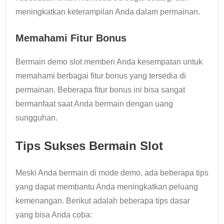
meningkatkan keterampilan Anda dalam permainan.
Memahami Fitur Bonus
Bermain demo slot memberi Anda kesempatan untuk
memahami berbagai fitur bonus yang tersedia di
permainan. Beberapa fitur bonus ini bisa sangat
bermanfaat saat Anda bermain dengan uang
sungguhan.
Tips Sukses Bermain Slot
Meski Anda bermain di mode demo, ada beberapa tips
yang dapat membantu Anda meningkatkan peluang
kemenangan. Berikut adalah beberapa tips dasar
yang bisa Anda coba: