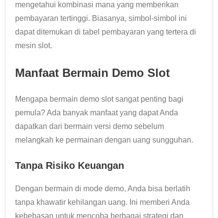
mengetahui kombinasi mana yang memberikan
pembayaran tertinggi. Biasanya, simbol-simbol ini
dapat ditemukan di tabel pembayaran yang tertera di
mesin slot.
Manfaat Bermain Demo Slot
Mengapa bermain demo slot sangat penting bagi
pemula? Ada banyak manfaat yang dapat Anda
dapatkan dari bermain versi demo sebelum
melangkah ke permainan dengan uang sungguhan.
Tanpa Risiko Keuangan
Dengan bermain di mode demo, Anda bisa berlatih
tanpa khawatir kehilangan uang. Ini memberi Anda
kebebasan untuk mencoba berbagai strategi dan