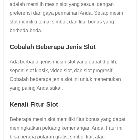
adalah memilih mesin slot yang sesuai dengan
preferensi dan gaya permainan Anda. Setiap mesin
slot memiliki tema, simbol, dan fitur bonus yang
berbeda-beda.
Cobalah Beberapa Jenis Slot
Ada berbagai jenis mesin slot yang dapat dipilih,
seperti slot klasik, video slot, dan slot progresif.
Cobalah beberapa jenis slot ini untuk menemukan
yang paling Anda sukai.
Kenali Fitur Slot
Beberapa mesin slot memiliki fitur bonus yang dapat
meningkatkan peluang kemenangan Anda. Fitur ini
bisa berupa putaran gratis, simbol liar, atau