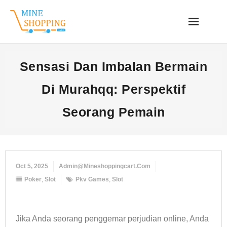
Skip
to
content
Sensasi Dan Imbalan Bermain
Di Murahqq: Perspektif
Seorang Pemain
Oct 5, 2025
Admin@mineshoppingcart.com
Poker
,
Slot
Pkv Games
,
Slot
Jika Anda seorang penggemar perjudian online, Anda