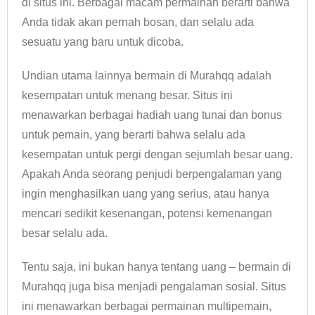
di situs ini. Berbagai macam permainan berarti bahwa
Anda tidak akan pernah bosan, dan selalu ada
sesuatu yang baru untuk dicoba.
Undian utama lainnya bermain di Murahqq adalah
kesempatan untuk menang besar. Situs ini
menawarkan berbagai hadiah uang tunai dan bonus
untuk pemain, yang berarti bahwa selalu ada
kesempatan untuk pergi dengan sejumlah besar uang.
Apakah Anda seorang penjudi berpengalaman yang
ingin menghasilkan uang yang serius, atau hanya
mencari sedikit kesenangan, potensi kemenangan
besar selalu ada.
Tentu saja, ini bukan hanya tentang uang – bermain di
Murahqq juga bisa menjadi pengalaman sosial. Situs
ini menawarkan berbagai permainan multipemain,