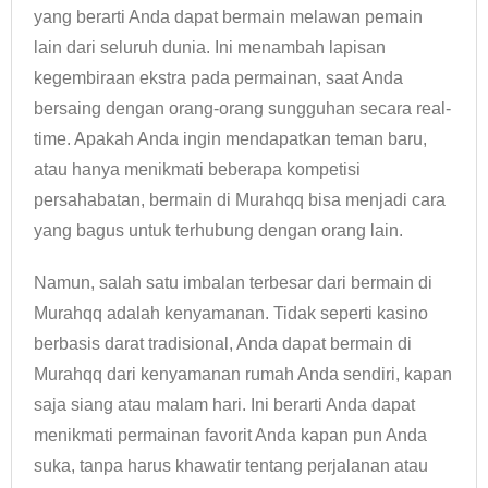
yang berarti Anda dapat bermain melawan pemain
lain dari seluruh dunia. Ini menambah lapisan
kegembiraan ekstra pada permainan, saat Anda
bersaing dengan orang-orang sungguhan secara real-
time. Apakah Anda ingin mendapatkan teman baru,
atau hanya menikmati beberapa kompetisi
persahabatan, bermain di Murahqq bisa menjadi cara
yang bagus untuk terhubung dengan orang lain.
Namun, salah satu imbalan terbesar dari bermain di
Murahqq adalah kenyamanan. Tidak seperti kasino
berbasis darat tradisional, Anda dapat bermain di
Murahqq dari kenyamanan rumah Anda sendiri, kapan
saja siang atau malam hari. Ini berarti Anda dapat
menikmati permainan favorit Anda kapan pun Anda
suka, tanpa harus khawatir tentang perjalanan atau