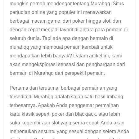
mungkin pernah mendengar tentang Murahqq. Situs
perjudian online yang populer ini menawarkan
berbagai macam game, dari poker hingga slot, dan
dengan cepat menjadi favorit di antara para pemain di
seluruh dunia. Tapi ada apa dengan bermain di
murahqq yang membuat pemain kembali untuk
mendapatkan lebih banyak? Dalam artikel ini, kami
akan mengeksplorasi sensasi dan penghargaan dari
bermain di Murahqq dari perspektif pemain.
Pertama dan terutama, berbagai permainan yang
tersedia di Murahqq adalah salah satu hasil imbang
terbesarnya. Apakah Anda penggemar permainan
kartu klasik seperti poker dan blackjack, atau lebih
suka kegembiraan slot yang serba cepat, Anda akan
menemukan sesuatu yang sesuai dengan selera Anda