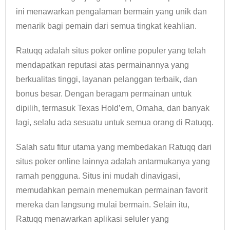
ini menawarkan pengalaman bermain yang unik dan
menarik bagi pemain dari semua tingkat keahlian.
Ratuqq adalah situs poker online populer yang telah
mendapatkan reputasi atas permainannya yang
berkualitas tinggi, layanan pelanggan terbaik, dan
bonus besar. Dengan beragam permainan untuk
dipilih, termasuk Texas Hold’em, Omaha, dan banyak
lagi, selalu ada sesuatu untuk semua orang di Ratuqq.
Salah satu fitur utama yang membedakan Ratuqq dari
situs poker online lainnya adalah antarmukanya yang
ramah pengguna. Situs ini mudah dinavigasi,
memudahkan pemain menemukan permainan favorit
mereka dan langsung mulai bermain. Selain itu,
Ratuqq menawarkan aplikasi seluler yang