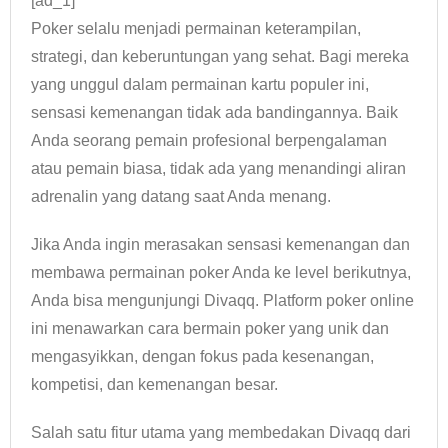
[ad_1]
Poker selalu menjadi permainan keterampilan,
strategi, dan keberuntungan yang sehat. Bagi mereka
yang unggul dalam permainan kartu populer ini,
sensasi kemenangan tidak ada bandingannya. Baik
Anda seorang pemain profesional berpengalaman
atau pemain biasa, tidak ada yang menandingi aliran
adrenalin yang datang saat Anda menang.
Jika Anda ingin merasakan sensasi kemenangan dan
membawa permainan poker Anda ke level berikutnya,
Anda bisa mengunjungi Divaqq. Platform poker online
ini menawarkan cara bermain poker yang unik dan
mengasyikkan, dengan fokus pada kesenangan,
kompetisi, dan kemenangan besar.
Salah satu fitur utama yang membedakan Divaqq dari