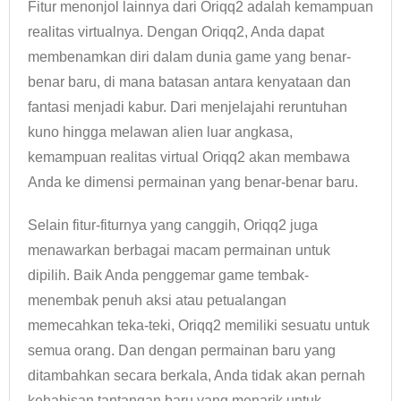
Fitur menonjol lainnya dari Oriqq2 adalah kemampuan
realitas virtualnya. Dengan Oriqq2, Anda dapat
membenamkan diri dalam dunia game yang benar-
benar baru, di mana batasan antara kenyataan dan
fantasi menjadi kabur. Dari menjelajahi reruntuhan
kuno hingga melawan alien luar angkasa,
kemampuan realitas virtual Oriqq2 akan membawa
Anda ke dimensi permainan yang benar-benar baru.
Selain fitur-fiturnya yang canggih, Oriqq2 juga
menawarkan berbagai macam permainan untuk
dipilih. Baik Anda penggemar game tembak-
menembak penuh aksi atau petualangan
memecahkan teka-teki, Oriqq2 memiliki sesuatu untuk
semua orang. Dan dengan permainan baru yang
ditambahkan secara berkala, Anda tidak akan pernah
kehabisan tantangan baru yang menarik untuk