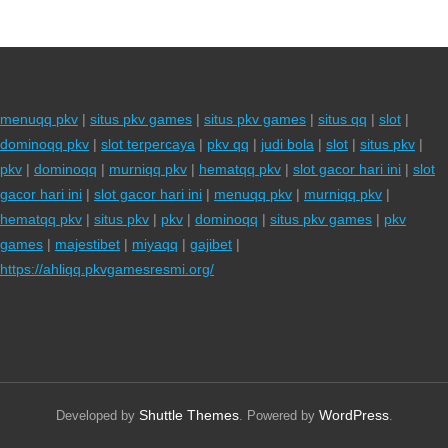
menuqq pkv
|
situs pkv games
|
situs pkv games
|
situs qq
|
slot
|
dominoqq pkv
|
slot terpercaya
|
pkv qq
|
judi bola
|
slot
|
situs pkv
|
pkv
|
dominoqq
|
murniqq pkv
|
hematqq pkv
|
slot gacor hari ini
|
slot
gacor hari ini
|
slot gacor hari ini
|
menuqq pkv
|
murniqq pkv
|
hematqq pkv
|
situs pkv
|
pkv
|
dominoqq
|
situs pkv games
|
pkv
games
|
majestibet
|
miyaqq
|
gajibet
|
https://ahliqq.pkvgamesresmi.org/
Shuttle Themes
WordPress
Developed by
. Powered by
.