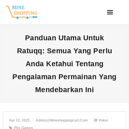
Skip
to
content
Panduan Utama Untuk
Ratuqq: Semua Yang Perlu
Anda Ketahui Tentang
Pengalaman Permainan Yang
Mendebarkan Ini
Apr 22, 2025
Admin@mineshoppingcart.com
Poker
Pkv Games