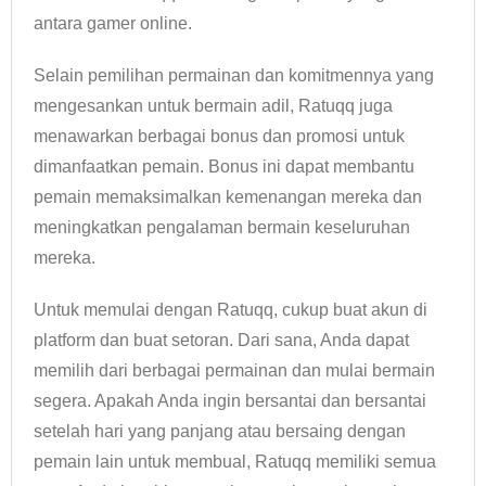
antara gamer online.
Selain pemilihan permainan dan komitmennya yang
mengesankan untuk bermain adil, Ratuqq juga
menawarkan berbagai bonus dan promosi untuk
dimanfaatkan pemain. Bonus ini dapat membantu
pemain memaksimalkan kemenangan mereka dan
meningkatkan pengalaman bermain keseluruhan
mereka.
Untuk memulai dengan Ratuqq, cukup buat akun di
platform dan buat setoran. Dari sana, Anda dapat
memilih dari berbagai permainan dan mulai bermain
segera. Apakah Anda ingin bersantai dan bersantai
setelah hari yang panjang atau bersaing dengan
pemain lain untuk membual, Ratuqq memiliki semua