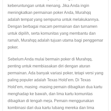
keberuntungan untuk menang. Jika Anda ingin
meningkatkan permainan poker Anda, Murahqq
adalah tempat yang sempurna untuk melakukannya.
Dengan berbagai macam permainan dan turnamen
untuk dipilih, serta komunitas yang membantu dan
ramah, Murahqq adalah tujuan utama bagi penggemar
poker.
Sebelum Anda mulai bermain poker di Murahqq,
penting untuk membiasakan diri dengan aturan
permainan. Ada banyak variasi poker, tetapi versi yang
paling populer adalah Texas Hold’em. Di Texas
Hold’em, masing -masing pemain dibagikan dua kartu
menghadap ke bawah, dan lima kartu komunitas
dibagikan di tengah meja. Pemain menggunakan
kombinasi dari dua kartu lubang mereka dan lima