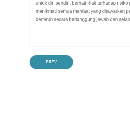
untuk diri sendiri, berhati -hati terhadap risi
menikmati semua manfaat yang ditawarkan per
bertaruh secara bertanggung jawab dan sela
PREV