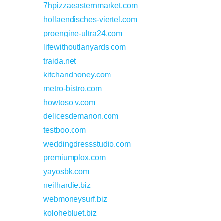
7hpizzaeasternmarket.com
hollaendisches-viertel.com
proengine-ultra24.com
lifewithoutlanyards.com
traida.net
kitchandhoney.com
metro-bistro.com
howtosolv.com
delicesdemanon.com
testboo.com
weddingdressstudio.com
premiumplox.com
yayosbk.com
neilhardie.biz
webmoneysurf.biz
kolohebluet.biz