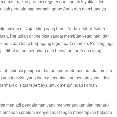
memanfaatkan promosi reguler dan hadiah loyalitas. Ini
an untuk pengalaman bermain game Anda dan membuatnya
imainkan di Rajajudiqq yang harus Anda ketahui. Salah
duan. Perjudian online bisa sangat membuat ketagihan, dan
sendiri dan tetap berpegang teguh pada mereka. Penting juga
 terlibat dalam perjudian dan hanya bertaruh apa yang
dalah potensi penipuan dan penipuan. Sementara platform itu
alu ada individu yang ingin memanfaatkan pemain yang tidak
 bermain di situs tepercaya untuk menghindari korban
 bisa menjadi pengalaman yang menyenangkan dan menarik,
n kelemahan sebelum menyelam. Dengan menetapkan batasan