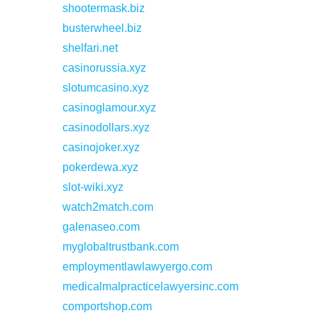
shootermask.biz
busterwheel.biz
shelfari.net
casinorussia.xyz
slotumcasino.xyz
casinoglamour.xyz
casinodollars.xyz
casinojoker.xyz
pokerdewa.xyz
slot-wiki.xyz
watch2match.com
galenaseo.com
myglobaltrustbank.com
employmentlawlawyergo.com
medicalmalpracticelawyersinc.com
comportshop.com