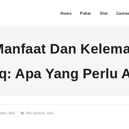
Home
Poker
Slot
Casin
 Manfaat Dan Kelem
qq: Apa Yang Perlu 
oker
,
Slot
Pkv Games
,
Slot