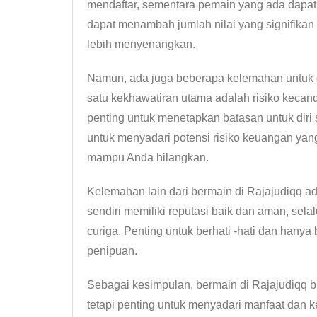
mendaftar, sementara pemain yang ada dapat 
dapat menambah jumlah nilai yang signifik
lebih menyenangkan.
Namun, ada juga beberapa kelemahan untuk d
satu kekhawatiran utama adalah risiko kecan
penting untuk menetapkan batasan untuk diri 
untuk menyadari potensi risiko keuangan yang
mampu Anda hilangkan.
Kelemahan lain dari bermain di Rajajudiqq a
sendiri memiliki reputasi baik dan aman, sel
curiga. Penting untuk berhati -hati dan hanya
penipuan.
Sebagai kesimpulan, bermain di Rajajudiqq
tetapi penting untuk menyadari manfaat da