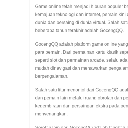
Game online telah menjadi hiburan populer ba
kemajuan teknologi dan internet, pemain kini
dunia dan bersaing di dunia virtual. Salah s
beberapa tahun terakhir adalah GocengQQ.
GocengQQ adalah platform game online yang
para pemain. Dari permainan kartu klasik sep
seperti slot dan permainan arcade, selalu ad
mudah dinavigasi dan menawarkan pengalama
berpengalaman.
Salah satu fitur menonjol dari GocengQQ ad
dan pemain lain melalui ruang obrolan dan p
kegembiraan dan persaingan ekstra pada pe
menyenangkan.
Sorotan lain dari GocengQQ adalah langkah-