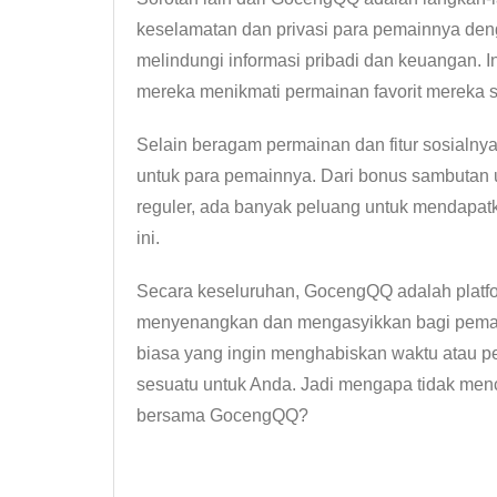
keselamatan dan privasi para pemainnya deng
melindungi informasi pribadi dan keuangan. 
mereka menikmati permainan favorit mereka s
Selain beragam permainan dan fitur sosial
untuk para pemainnya. Dari bonus sambutan 
reguler, ada banyak peluang untuk mendapatk
ini.
Secara keseluruhan, GocengQQ adalah plat
menyenangkan dan mengasyikkan bagi pemain
biasa yang ingin menghabiskan waktu atau p
sesuatu untuk Anda. Jadi mengapa tidak men
bersama GocengQQ?