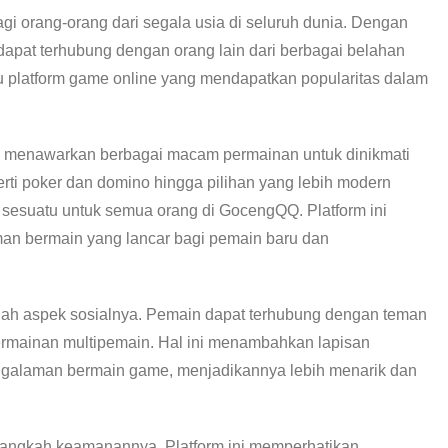
gi orang-orang dari segala usia di seluruh dunia. Dengan
 dapat terhubung dengan orang lain dari berbagai belahan
atu platform game online yang mendapatkan popularitas dalam
 menawarkan berbagai macam permainan untuk dinikmati
erti poker dan domino hingga pilihan yang lebih modern
a sesuatu untuk semua orang di GocengQQ. Platform ini
n bermain yang lancar bagi pemain baru dan
alah aspek sosialnya. Pemain dapat terhubung dengan teman
ermainan multipemain. Hal ini menambahkan lapisan
ngalaman bermain game, menjadikannya lebih menarik dan
langkah keamanannya. Platform ini memperhatikan