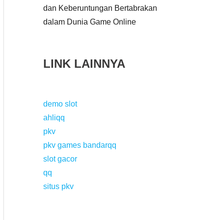
dan Keberuntungan Bertabrakan
dalam Dunia Game Online
LINK LAINNYA
demo slot
ahliqq
pkv
pkv games bandarqq
slot gacor
qq
situs pkv