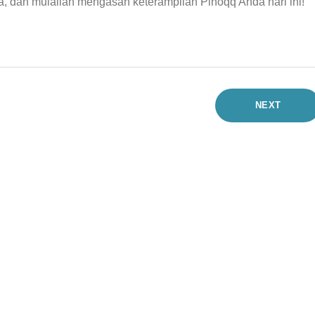
, dan mulailah mengasah keterampilan Pinoqq Anda hari ini!
NEXT