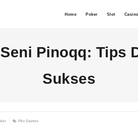
Home
Poker
Slot
Casin
Seni Pinoqq: Tips D
Sukses
ker
Pkv Games