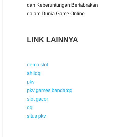
dan Keberuntungan Bertabrakan
dalam Dunia Game Online
LINK LAINNYA
demo slot
ahliqq
pkv
pkv games bandarqq
slot gacor
qq
situs pkv