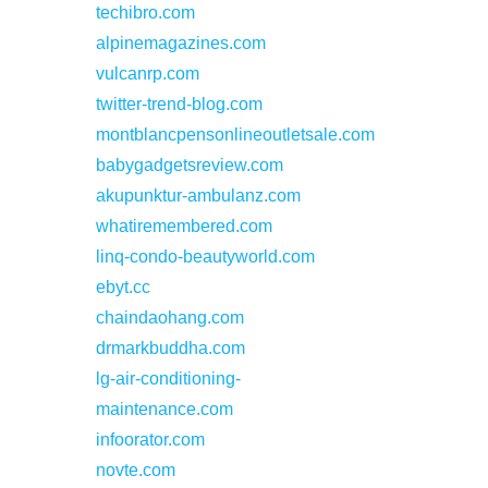
techibro.com
alpinemagazines.com
vulcanrp.com
twitter-trend-blog.com
montblancpensonlineoutletsale.com
babygadgetsreview.com
akupunktur-ambulanz.com
whatiremembered.com
linq-condo-beautyworld.com
ebyt.cc
chaindaohang.com
drmarkbuddha.com
lg-air-conditioning-
maintenance.com
infoorator.com
novte.com