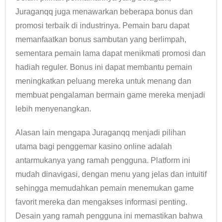
Juraganqq juga menawarkan beberapa bonus dan
promosi terbaik di industrinya. Pemain baru dapat
memanfaatkan bonus sambutan yang berlimpah,
sementara pemain lama dapat menikmati promosi dan
hadiah reguler. Bonus ini dapat membantu pemain
meningkatkan peluang mereka untuk menang dan
membuat pengalaman bermain game mereka menjadi
lebih menyenangkan.
Alasan lain mengapa Juraganqq menjadi pilihan
utama bagi penggemar kasino online adalah
antarmukanya yang ramah pengguna. Platform ini
mudah dinavigasi, dengan menu yang jelas dan intuitif
sehingga memudahkan pemain menemukan game
favorit mereka dan mengakses informasi penting.
Desain yang ramah pengguna ini memastikan bahwa