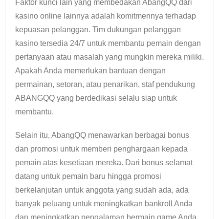
Faktor kunci lain yang membedakan AbangQQ dari
kasino online lainnya adalah komitmennya terhadap
kepuasan pelanggan. Tim dukungan pelanggan
kasino tersedia 24/7 untuk membantu pemain dengan
pertanyaan atau masalah yang mungkin mereka miliki.
Apakah Anda memerlukan bantuan dengan
permainan, setoran, atau penarikan, staf pendukung
ABANGQQ yang berdedikasi selalu siap untuk
membantu.
Selain itu, AbangQQ menawarkan berbagai bonus
dan promosi untuk memberi penghargaan kepada
pemain atas kesetiaan mereka. Dari bonus selamat
datang untuk pemain baru hingga promosi
berkelanjutan untuk anggota yang sudah ada, ada
banyak peluang untuk meningkatkan bankroll Anda
dan meningkatkan pengalaman bermain game Anda