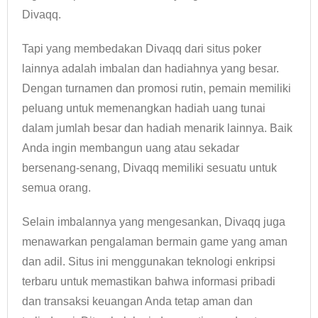
Divaqq.
Tapi yang membedakan Divaqq dari situs poker
lainnya adalah imbalan dan hadiahnya yang besar.
Dengan turnamen dan promosi rutin, pemain memiliki
peluang untuk memenangkan hadiah uang tunai
dalam jumlah besar dan hadiah menarik lainnya. Baik
Anda ingin membangun uang atau sekadar
bersenang-senang, Divaqq memiliki sesuatu untuk
semua orang.
Selain imbalannya yang mengesankan, Divaqq juga
menawarkan pengalaman bermain game yang aman
dan adil. Situs ini menggunakan teknologi enkripsi
terbaru untuk memastikan bahwa informasi pribadi
dan transaksi keuangan Anda tetap aman dan