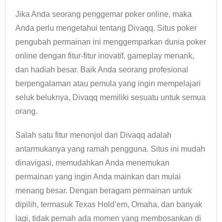
Jika Anda seorang penggemar poker online, maka
Anda perlu mengetahui tentang Divaqq. Situs poker
pengubah permainan ini menggemparkan dunia poker
online dengan fitur-fitur inovatif, gameplay menarik,
dan hadiah besar. Baik Anda seorang profesional
berpengalaman atau pemula yang ingin mempelajari
seluk beluknya, Divaqq memiliki sesuatu untuk semua
orang.
Salah satu fitur menonjol dari Divaqq adalah
antarmukanya yang ramah pengguna. Situs ini mudah
dinavigasi, memudahkan Anda menemukan
permainan yang ingin Anda mainkan dan mulai
menang besar. Dengan beragam permainan untuk
dipilih, termasuk Texas Hold’em, Omaha, dan banyak
lagi, tidak pernah ada momen yang membosankan di