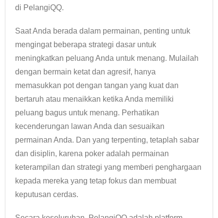
di PelangiQQ.
Saat Anda berada dalam permainan, penting untuk
mengingat beberapa strategi dasar untuk
meningkatkan peluang Anda untuk menang. Mulailah
dengan bermain ketat dan agresif, hanya
memasukkan pot dengan tangan yang kuat dan
bertaruh atau menaikkan ketika Anda memiliki
peluang bagus untuk menang. Perhatikan
kecenderungan lawan Anda dan sesuaikan
permainan Anda. Dan yang terpenting, tetaplah sabar
dan disiplin, karena poker adalah permainan
keterampilan dan strategi yang memberi penghargaan
kepada mereka yang tetap fokus dan membuat
keputusan cerdas.
Secara keseluruhan, PelangiQQ adalah platform