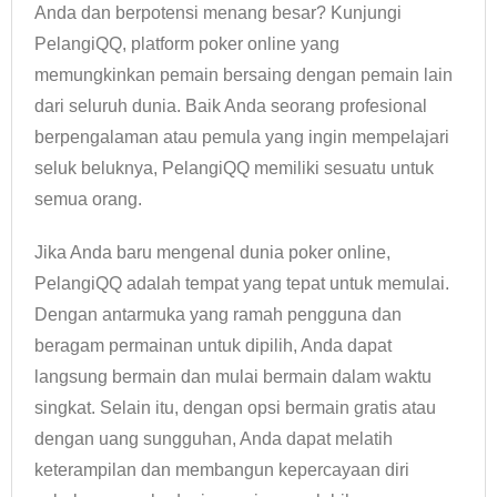
Anda dan berpotensi menang besar? Kunjungi
PelangiQQ, platform poker online yang
memungkinkan pemain bersaing dengan pemain lain
dari seluruh dunia. Baik Anda seorang profesional
berpengalaman atau pemula yang ingin mempelajari
seluk beluknya, PelangiQQ memiliki sesuatu untuk
semua orang.
Jika Anda baru mengenal dunia poker online,
PelangiQQ adalah tempat yang tepat untuk memulai.
Dengan antarmuka yang ramah pengguna dan
beragam permainan untuk dipilih, Anda dapat
langsung bermain dan mulai bermain dalam waktu
singkat. Selain itu, dengan opsi bermain gratis atau
dengan uang sungguhan, Anda dapat melatih
keterampilan dan membangun kepercayaan diri