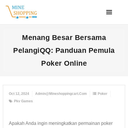
Skip
to
content
Menang Besar Bersama
PelangiQQ: Panduan Pemula
Poker Online
Oct 12, 2024
Admin@mineshoppingcart.com
Poker
Pkv Games
Apakah Anda ingin meningkatkan permainan poker