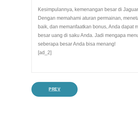
Kesimpulannya, kemenangan besar di JaguarQ
Dengan memahami aturan permainan, meneta
baik, dan memanfaatkan bonus, Anda dapat 
besar uang di saku Anda. Jadi mengapa menun
seberapa besar Anda bisa menang!
[ad_2]
PREV