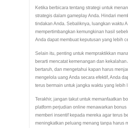
Ketika berbicara tentang strategi untuk mena
strategis dalam gameplay Anda. Hindari mem
tindakan Anda. Sebaliknya, luangkan waktu A
mempertimbangkan kemungkinan hasil sebelu
Anda dapat membuat keputusan yang lebih c
Selain itu, penting untuk mempraktikkan mana
berarti mencatat kemenangan dan kekalahan
bertaruh, dan mengetahui kapan harus menja
mengelola uang Anda secara efektif, Anda d
terus bermain untuk jangka waktu yang lebih 
Terakhir, jangan takut untuk memanfaatkan 
platform perjudian online menawarkan bonus
memberi insentif kepada mereka agar terus 
meningkatkan peluang menang tanpa harus 