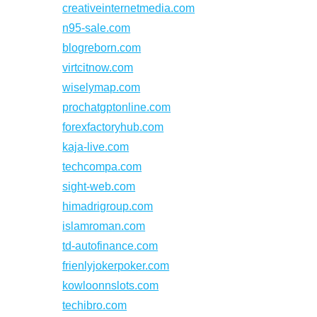
creativeinternetmedia.com
n95-sale.com
blogreborn.com
virtcitnow.com
wiselymap.com
prochatgptonline.com
forexfactoryhub.com
kaja-live.com
techcompa.com
sight-web.com
himadrigroup.com
islamroman.com
td-autofinance.com
frienlyjokerpoker.com
kowloonnslots.com
techibro.com