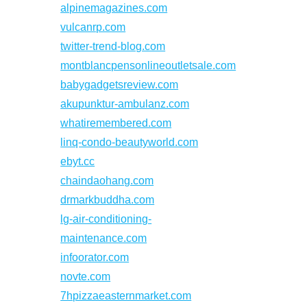
alpinemagazines.com
vulcanrp.com
twitter-trend-blog.com
montblancpensonlineoutletsale.com
babygadgetsreview.com
akupunktur-ambulanz.com
whatiremembered.com
linq-condo-beautyworld.com
ebyt.cc
chaindaohang.com
drmarkbuddha.com
lg-air-conditioning-
maintenance.com
infoorator.com
novte.com
7hpizzaeasternmarket.com