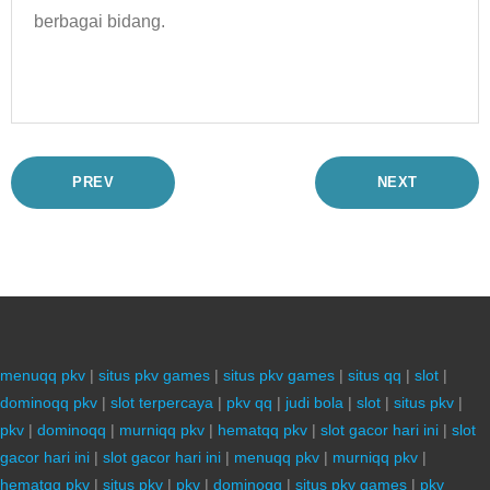
berbagai bidang.
PREV
NEXT
menuqq pkv
|
situs pkv games
|
situs pkv games
|
situs qq
|
slot
|
dominoqq pkv
|
slot terpercaya
|
pkv qq
|
judi bola
|
slot
|
situs pkv
|
pkv
|
dominoqq
|
murniqq pkv
|
hematqq pkv
|
slot gacor hari ini
|
slot
gacor hari ini
|
slot gacor hari ini
|
menuqq pkv
|
murniqq pkv
|
hematqq pkv
|
situs pkv
|
pkv
|
dominoqq
|
situs pkv games
|
pkv