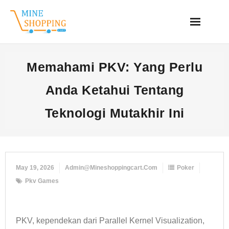
Skip
to
content
Memahami PKV: Yang Perlu
Anda Ketahui Tentang
Teknologi Mutakhir Ini
May 19, 2026
Admin@mineshoppingcart.com
Poker
Pkv Games
PKV, kependekan dari Parallel Kernel Visualization,