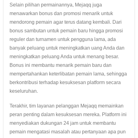
Selain pilihan permainannya, Mejaqq juga
menawarkan bonus dan promosi menarik untuk
mendorong pemain agar terus datang kembali. Dari
bonus sambutan untuk pemain baru hingga promosi
reguler dan turnamen untuk pengguna lama, ada
banyak peluang untuk meningkatkan uang Anda dan
meningkatkan peluang Anda untuk menang besar.
Bonus ini membantu menarik pemain baru dan
mempertahankan keterlibatan pemain lama, sehingga
berkontribusi terhadap kesuksesan platform secara
keseluruhan.
Terakhir, tim layanan pelanggan Mejaqq memainkan
peran penting dalam kesuksesan mereka. Platform ini
menyediakan dukungan 24 jam untuk membantu
pemain mengatasi masalah atau pertanyaan apa pun