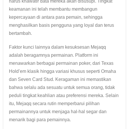
harus khawatir data mereka akan disusupi. Tingkat
keamanan ini telah membantu membangun
kepercayaan di antara para pemain, sehingga
menghasilkan basis pengguna yang loyal dan terus
bertambah.
Faktor kunci lainnya dalam kesuksesan Mejaqq
adalah beragamnya permainan. Platform ini
menawarkan berbagai permainan poker, dari Texas
Hold’em klasik hingga variasi khusus seperti Omaha
dan Seven Card Stud. Keragaman ini memastikan
bahwa selalu ada sesuatu untuk semua orang, tidak
peduli tingkat keahlian atau preferensi mereka. Selain
itu, Mejaqq secara rutin memperbarui pilihan
permainannya untuk menjaga hal-hal segar dan
menarik bagi para pemainnya.