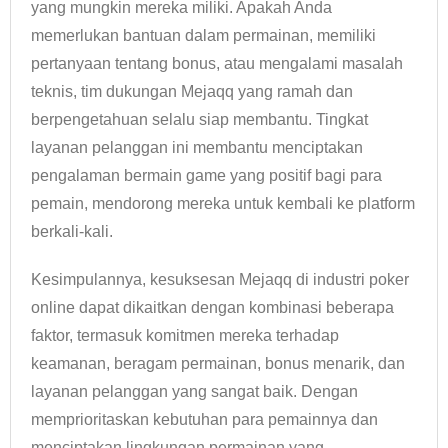
yang mungkin mereka miliki. Apakah Anda
memerlukan bantuan dalam permainan, memiliki
pertanyaan tentang bonus, atau mengalami masalah
teknis, tim dukungan Mejaqq yang ramah dan
berpengetahuan selalu siap membantu. Tingkat
layanan pelanggan ini membantu menciptakan
pengalaman bermain game yang positif bagi para
pemain, mendorong mereka untuk kembali ke platform
berkali-kali.
Kesimpulannya, kesuksesan Mejaqq di industri poker
online dapat dikaitkan dengan kombinasi beberapa
faktor, termasuk komitmen mereka terhadap
keamanan, beragam permainan, bonus menarik, dan
layanan pelanggan yang sangat baik. Dengan
memprioritaskan kebutuhan para pemainnya dan
menciptakan lingkungan permainan yang