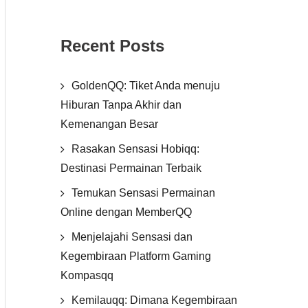
Recent Posts
GoldenQQ: Tiket Anda menuju
Hiburan Tanpa Akhir dan
Kemenangan Besar
Rasakan Sensasi Hobiqq:
Destinasi Permainan Terbaik
Temukan Sensasi Permainan
Online dengan MemberQQ
Menjelajahi Sensasi dan
Kegembiraan Platform Gaming
Kompasqq
Kemilauqq: Dimana Kegembiraan