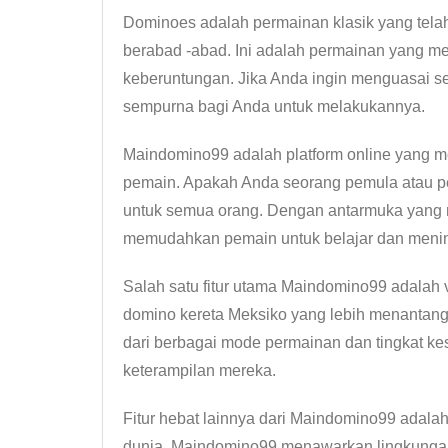
Dominoes adalah permainan klasik yang telah 
berabad -abad. Ini adalah permainan yang mem
keberuntungan. Jika Anda ingin menguasai s
sempurna bagi Anda untuk melakukannya.
Maindomino99 adalah platform online yang m
pemain. Apakah Anda seorang pemula atau p
untuk semua orang. Dengan antarmuka yang r
memudahkan pemain untuk belajar dan menin
Salah satu fitur utama Maindomino99 adalah 
domino kereta Meksiko yang lebih menantan
dari berbagai mode permainan dan tingkat kes
keterampilan mereka.
Fitur hebat lainnya dari Maindomino99 adala
dunia, Maindomino99 menawarkan lingkunga