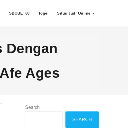
o
SBOBET88
Togel
Situs Judi Online
s Dengan
Afe Ages
Search
SEARCH