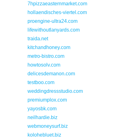
7hpizzaeasternmarket.com
hollaendisches-viertel.com
proengine-ultra24.com
lifewithoutlanyards.com
traida.net
kitchandhoney.com
metro-bistro.com
howtosolv.com
delicesdemanon.com
testboo.com
weddingdressstudio.com
premiumplox.com
yayosbk.com
neilhardie.biz
webmoneysurf.biz
kolohebluet.biz