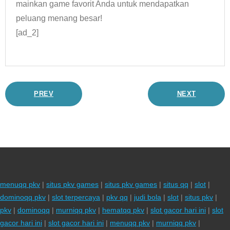
mainkan game favorit Anda untuk mendapatkan
peluang menang besar!
[ad_2]
PREV
NEXT
menuqq pkv
|
situs pkv games
|
situs pkv games
|
situs qq
|
slot
|
dominoqq pkv
|
slot terpercaya
|
pkv qq
|
judi bola
|
slot
|
situs pkv
|
pkv
|
dominoqq
|
murniqq pkv
|
hematqq pkv
|
slot gacor hari ini
|
slot
gacor hari ini
|
slot gacor hari ini
|
menuqq pkv
|
murniqq pkv
|