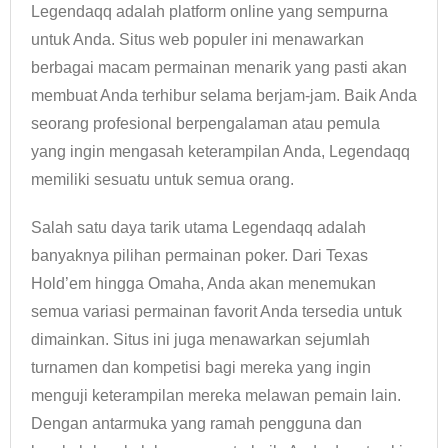
Legendaqq adalah platform online yang sempurna
untuk Anda. Situs web populer ini menawarkan
berbagai macam permainan menarik yang pasti akan
membuat Anda terhibur selama berjam-jam. Baik Anda
seorang profesional berpengalaman atau pemula
yang ingin mengasah keterampilan Anda, Legendaqq
memiliki sesuatu untuk semua orang.
Salah satu daya tarik utama Legendaqq adalah
banyaknya pilihan permainan poker. Dari Texas
Hold’em hingga Omaha, Anda akan menemukan
semua variasi permainan favorit Anda tersedia untuk
dimainkan. Situs ini juga menawarkan sejumlah
turnamen dan kompetisi bagi mereka yang ingin
menguji keterampilan mereka melawan pemain lain.
Dengan antarmuka yang ramah pengguna dan