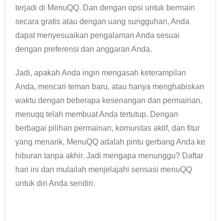
terjadi di MenuQQ. Dan dengan opsi untuk bermain
secara gratis atau dengan uang sungguhan, Anda
dapat menyesuaikan pengalaman Anda sesuai
dengan preferensi dan anggaran Anda.
Jadi, apakah Anda ingin mengasah keterampilan
Anda, mencari teman baru, atau hanya menghabiskan
waktu dengan beberapa kesenangan dan permainan,
menuqq telah membuat Anda tertutup. Dengan
berbagai pilihan permainan, komunitas aktif, dan fitur
yang menarik, MenuQQ adalah pintu gerbang Anda ke
hiburan tanpa akhir. Jadi mengapa menunggu? Daftar
hari ini dan mulailah menjelajahi sensasi menuQQ
untuk diri Anda sendiri.