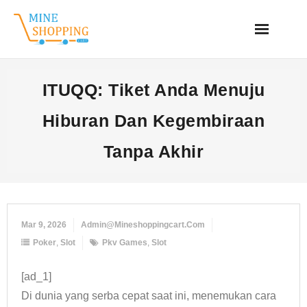
Skip
to
content
ITUQQ: Tiket Anda Menuju
Hiburan Dan Kegembiraan
Tanpa Akhir
Mar 9, 2026
Admin@mineshoppingcart.com
Poker
,
Slot
Pkv Games
,
Slot
[ad_1]
Di dunia yang serba cepat saat ini, menemukan cara