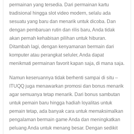
permainan yang tersedia. Dari permainan kartu
tradisional hingga slot video modern, selalu ada
sesuatu yang baru dan menarik untuk dicoba. Dan
dengan pembaruan rutin dan rilis baru, Anda tidak
akan pernah kehabisan pilihan untuk hiburan.
Ditambah lagi, dengan kenyamanan bermain dari
komputer atau perangkat seluler, Anda dapat
menikmati permainan favorit kapan saja, di mana saja.
Namun keseruannya tidak berhenti sampai di situ –
ITUQQ juga menawarkan promosi dan bonus menarik
agar semuanya tetap menarik. Dari bonus sambutan
untuk pemain baru hingga hadiah loyalitas untuk
pemain tetap, ada banyak cara untuk memaksimalkan
pengalaman bermain game Anda dan meningkatkan
peluang Anda untuk menang besar. Dengan sedikit