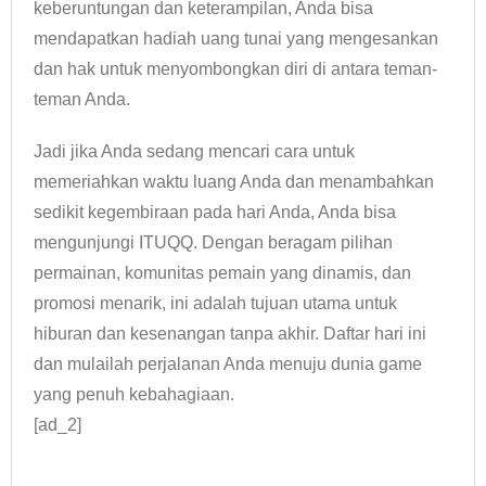
keberuntungan dan keterampilan, Anda bisa
mendapatkan hadiah uang tunai yang mengesankan
dan hak untuk menyombongkan diri di antara teman-
teman Anda.
Jadi jika Anda sedang mencari cara untuk
memeriahkan waktu luang Anda dan menambahkan
sedikit kegembiraan pada hari Anda, Anda bisa
mengunjungi ITUQQ. Dengan beragam pilihan
permainan, komunitas pemain yang dinamis, dan
promosi menarik, ini adalah tujuan utama untuk
hiburan dan kesenangan tanpa akhir. Daftar hari ini
dan mulailah perjalanan Anda menuju dunia game
yang penuh kebahagiaan.
[ad_2]