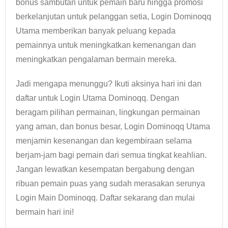
bonus sambutan untuk pemain baru hingga promosi
berkelanjutan untuk pelanggan setia, Login Dominoqq
Utama memberikan banyak peluang kepada
pemainnya untuk meningkatkan kemenangan dan
meningkatkan pengalaman bermain mereka.
Jadi mengapa menunggu? Ikuti aksinya hari ini dan
daftar untuk Login Utama Dominoqq. Dengan
beragam pilihan permainan, lingkungan permainan
yang aman, dan bonus besar, Login Dominoqq Utama
menjamin kesenangan dan kegembiraan selama
berjam-jam bagi pemain dari semua tingkat keahlian.
Jangan lewatkan kesempatan bergabung dengan
ribuan pemain puas yang sudah merasakan serunya
Login Main Dominoqq. Daftar sekarang dan mulai
bermain hari ini!