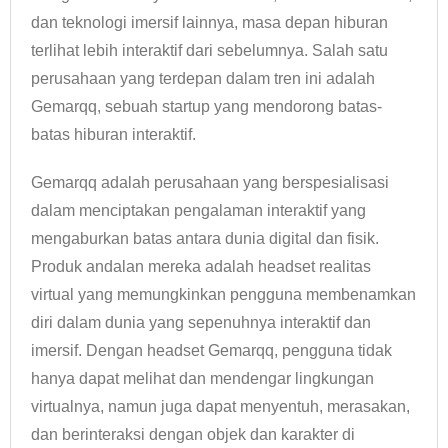
dan teknologi imersif lainnya, masa depan hiburan
terlihat lebih interaktif dari sebelumnya. Salah satu
perusahaan yang terdepan dalam tren ini adalah
Gemarqq, sebuah startup yang mendorong batas-
batas hiburan interaktif.
Gemarqq adalah perusahaan yang berspesialisasi
dalam menciptakan pengalaman interaktif yang
mengaburkan batas antara dunia digital dan fisik.
Produk andalan mereka adalah headset realitas
virtual yang memungkinkan pengguna membenamkan
diri dalam dunia yang sepenuhnya interaktif dan
imersif. Dengan headset Gemarqq, pengguna tidak
hanya dapat melihat dan mendengar lingkungan
virtualnya, namun juga dapat menyentuh, merasakan,
dan berinteraksi dengan objek dan karakter di