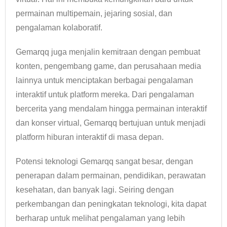
permainan multipemain, jejaring sosial, dan
pengalaman kolaboratif.
Gemarqq juga menjalin kemitraan dengan pembuat
konten, pengembang game, dan perusahaan media
lainnya untuk menciptakan berbagai pengalaman
interaktif untuk platform mereka. Dari pengalaman
bercerita yang mendalam hingga permainan interaktif
dan konser virtual, Gemarqq bertujuan untuk menjadi
platform hiburan interaktif di masa depan.
Potensi teknologi Gemarqq sangat besar, dengan
penerapan dalam permainan, pendidikan, perawatan
kesehatan, dan banyak lagi. Seiring dengan
perkembangan dan peningkatan teknologi, kita dapat
berharap untuk melihat pengalaman yang lebih