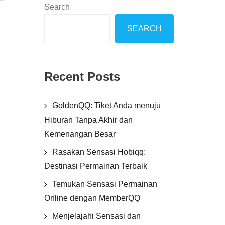
Search
SEARCH
Recent Posts
GoldenQQ: Tiket Anda menuju
Hiburan Tanpa Akhir dan
Kemenangan Besar
Rasakan Sensasi Hobiqq:
Destinasi Permainan Terbaik
Temukan Sensasi Permainan
Online dengan MemberQQ
Menjelajahi Sensasi dan