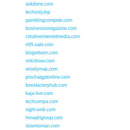
askdono.com
techonly.top
gamblingcompete.com
businesssmagazine.com
creativeinternetmedia.com
n95-sale.com
blogreborn.com
virtcitnow.com
wiselymap.com
prochatgptonline.com
forexfactoryhub.com
kaja-live.com
techcompa.com
sight-web.com
himadrigroup.com
islamroman.com