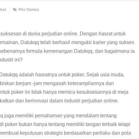
oker
Pkv Games
uksesan di dunia perjudian online. Dengan hasrat untuk
mainan, Datukqq telah berhasil mengukir karier yang sukses
apa sebenarnya formula kemenangan Datukqq, dan bagaimana ia
ustri ini?
n Datukqq adalah hasratnya untuk poker. Sejak usia muda,
abiskan berjam -jam mengasah keterampilannya dan
untuk poker ini tidak hanya memicu kesuksesannya di meja
atkan dan berinovasi dalam industri perjudian online.
kqq juga memiliki pemahaman yang mendalam tentang
i poker bukan hanya tentang memiliki tangan terbaik tetapi
embuat keputusan strategis berdasarkan perilaku dan pola