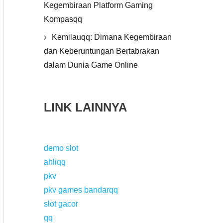
Kegembiraan Platform Gaming
Kompasqq
Kemilauqq: Dimana Kegembiraan
dan Keberuntungan Bertabrakan
dalam Dunia Game Online
LINK LAINNYA
demo slot
ahliqq
pkv
pkv games bandarqq
slot gacor
qq