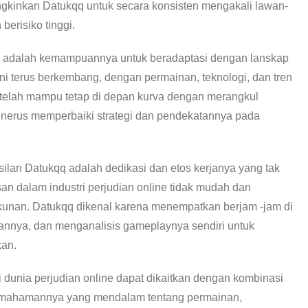
gkinkan Datukqq untuk secara konsisten mengakali lawan-
berisiko tinggi.
qq adalah kemampuannya untuk beradaptasi dengan lanskap
 ini terus berkembang, dengan permainan, teknologi, dan tren
telah mampu tetap di depan kurva dengan merangkul
menerus memperbaiki strategi dan pendekatannya pada
silan Datukqq adalah dedikasi dan etos kerjanya yang tak
 dalam industri perjudian online tidak mudah dan
ekunan. Datukqq dikenal karena menempatkan berjam -jam di
annya, dan menganalisis gameplaynya sendiri untuk
kan.
 dunia perjudian online dapat dikaitkan dengan kombinasi
 pemahamannya yang mendalam tentang permainan,