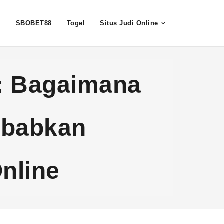
o
SBOBET88
Togel
Situs Judi Online
: Bagaimana
ebabkan
nline