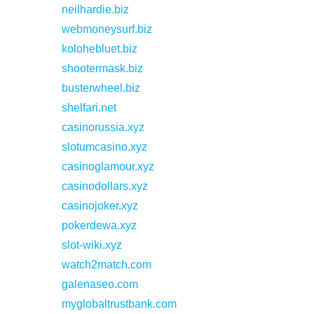
neilhardie.biz
webmoneysurf.biz
kolohebluet.biz
shootermask.biz
busterwheel.biz
shelfari.net
casinorussia.xyz
slotumcasino.xyz
casinoglamour.xyz
casinodollars.xyz
casinojoker.xyz
pokerdewa.xyz
slot-wiki.xyz
watch2match.com
galenaseo.com
myglobaltrustbank.com