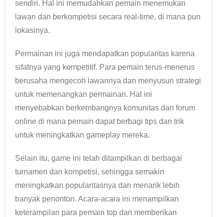
sendiri. Hal ini memudahkan pemain menemukan
lawan dan berkompetisi secara real-time, di mana pun
lokasinya.
Permainan ini juga mendapatkan popularitas karena
sifatnya yang kompetitif. Para pemain terus-menerus
berusaha mengecoh lawannya dan menyusun strategi
untuk memenangkan permainan. Hal ini
menyebabkan berkembangnya komunitas dan forum
online di mana pemain dapat berbagi tips dan trik
untuk meningkatkan gameplay mereka.
Selain itu, game ini telah ditampilkan di berbagai
turnamen dan kompetisi, sehingga semakin
meningkatkan popularitasnya dan menarik lebih
banyak penonton. Acara-acara ini menampilkan
keterampilan para pemain top dan memberikan