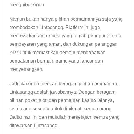
menghibur Anda.
Namun bukan hanya pilihan permainannya saja yang
membedakan Lintasanqq. Platform ini juga
menawarkan antarmuka yang ramah pengguna, opsi
pembayaran yang aman, dan dukungan pelanggan
24/7 untuk memastikan pemain mendapatkan
pengalaman bermain game yang lancar dan
menyenangkan.
Jadi jika Anda mencari beragam pilihan permainan,
Lintasanqq adalah jawabannya. Dengan beragam
pilihan poker, slot, dan permainan kasino lainnya,
selalu ada sesuatu untuk dinikmati semua orang.
Daftar hari ini dan mulailah menjelajahi semua yang
ditawarkan Lintasanqq.