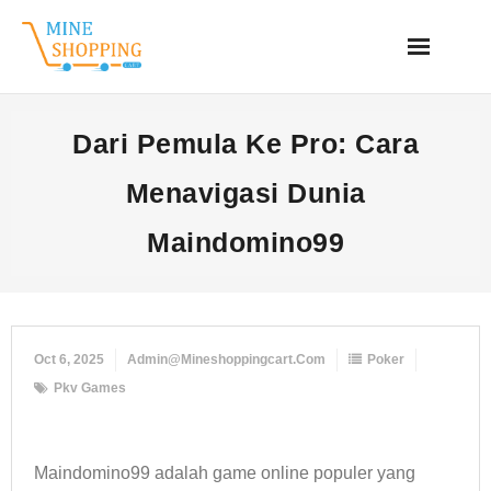
Skip
to
content
Dari Pemula Ke Pro: Cara
Menavigasi Dunia
Maindomino99
Oct 6, 2025
Admin@mineshoppingcart.com
Poker
Pkv Games
Maindomino99 adalah game online populer yang