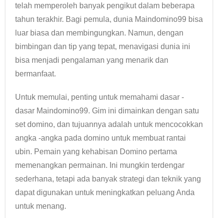
telah memperoleh banyak pengikut dalam beberapa
tahun terakhir. Bagi pemula, dunia Maindomino99 bisa
luar biasa dan membingungkan. Namun, dengan
bimbingan dan tip yang tepat, menavigasi dunia ini
bisa menjadi pengalaman yang menarik dan
bermanfaat.
Untuk memulai, penting untuk memahami dasar -
dasar Maindomino99. Gim ini dimainkan dengan satu
set domino, dan tujuannya adalah untuk mencocokkan
angka -angka pada domino untuk membuat rantai
ubin. Pemain yang kehabisan Domino pertama
memenangkan permainan. Ini mungkin terdengar
sederhana, tetapi ada banyak strategi dan teknik yang
dapat digunakan untuk meningkatkan peluang Anda
untuk menang.