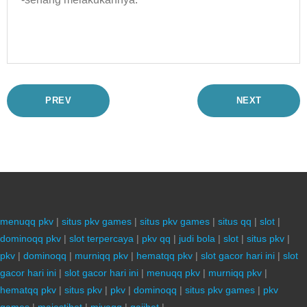
PREV
NEXT
menuqq pkv
|
situs pkv games
|
situs pkv games
|
situs qq
|
slot
|
dominoqq pkv
|
slot terpercaya
|
pkv qq
|
judi bola
|
slot
|
situs pkv
|
pkv
|
dominoqq
|
murniqq pkv
|
hematqq pkv
|
slot gacor hari ini
|
slot
gacor hari ini
|
slot gacor hari ini
|
menuqq pkv
|
murniqq pkv
|
hematqq pkv
|
situs pkv
|
pkv
|
dominoqq
|
situs pkv games
|
pkv