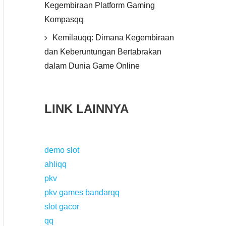
Kegembiraan Platform Gaming
Kompasqq
Kemilauqq: Dimana Kegembiraan
dan Keberuntungan Bertabrakan
dalam Dunia Game Online
LINK LAINNYA
demo slot
ahliqq
pkv
pkv games bandarqq
slot gacor
qq