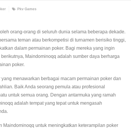
ker
Pkv Games
 oleh orang-orang di seluruh dunia selama beberapa dekade.
rsama teman atau berkompetisi di turnamen berisiko tinggi,
ingkatkan dalam permainan poker. Bagi mereka yang ingin
t berikutnya, Maindominoqq adalah sumber daya berharga
inan poker.
er yang menawarkan berbagai macam permainan poker dan
ahlian. Baik Anda seorang pemula atau profesional
atu untuk semua orang. Dengan antarmuka yang ramah
minoqq adalah tempat yang tepat untuk mengasah
nda.
n Maindominoqq untuk meningkatkan keterampilan poker