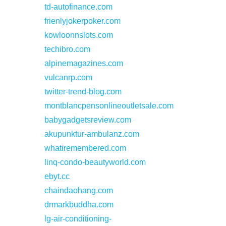
td-autofinance.com
frienlyjokerpoker.com
kowloonnslots.com
techibro.com
alpinemagazines.com
vulcanrp.com
twitter-trend-blog.com
montblancpensonlineoutletsale.com
babygadgetsreview.com
akupunktur-ambulanz.com
whatiremembered.com
linq-condo-beautyworld.com
ebyt.cc
chaindaohang.com
drmarkbuddha.com
lg-air-conditioning-