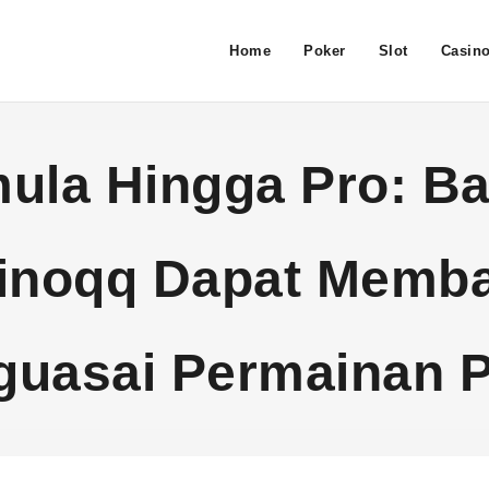
Home
Poker
Slot
Casin
mula Hingga Pro: B
inoqq Dapat Memba
uasai Permainan 