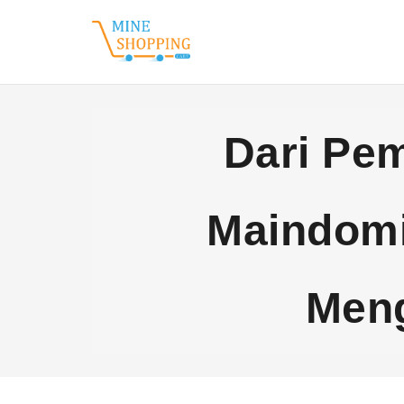
Skip
to
content
Dari Pe
Maindom
Meng