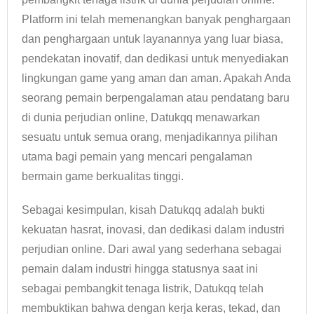
Platform ini telah memenangkan banyak penghargaan
dan penghargaan untuk layanannya yang luar biasa,
pendekatan inovatif, dan dedikasi untuk menyediakan
lingkungan game yang aman dan aman. Apakah Anda
seorang pemain berpengalaman atau pendatang baru
di dunia perjudian online, Datukqq menawarkan
sesuatu untuk semua orang, menjadikannya pilihan
utama bagi pemain yang mencari pengalaman
bermain game berkualitas tinggi.
Sebagai kesimpulan, kisah Datukqq adalah bukti
kekuatan hasrat, inovasi, dan dedikasi dalam industri
perjudian online. Dari awal yang sederhana sebagai
pemain dalam industri hingga statusnya saat ini
sebagai pembangkit tenaga listrik, Datukqq telah
membuktikan bahwa dengan kerja keras, tekad, dan