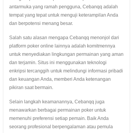
antarmuka yang ramah pengguna, Cebanqq adalah
tempat yang tepat untuk menguji keterampilan Anda
dan berpotensi menang besar.
Salah satu alasan mengapa Cebanqq menonjol dari
platform poker online lainnya adalah komitmennya
untuk menyediakan lingkungan permainan yang aman
dan terjamin. Situs ini menggunakan teknologi
enkripsi tercanggih untuk melindungi informasi pribadi
dan keuangan Anda, memberi Anda ketenangan
pikiran saat bermain.
Selain langkah keamanannya, Cebanqq juga
menawarkan berbagai permainan poker untuk
memenuhi preferensi setiap pemain. Baik Anda
seorang profesional berpengalaman atau pemula