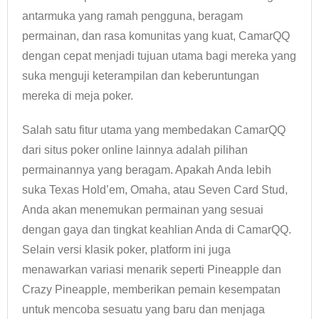
antarmuka yang ramah pengguna, beragam
permainan, dan rasa komunitas yang kuat, CamarQQ
dengan cepat menjadi tujuan utama bagi mereka yang
suka menguji keterampilan dan keberuntungan
mereka di meja poker.
Salah satu fitur utama yang membedakan CamarQQ
dari situs poker online lainnya adalah pilihan
permainannya yang beragam. Apakah Anda lebih
suka Texas Hold’em, Omaha, atau Seven Card Stud,
Anda akan menemukan permainan yang sesuai
dengan gaya dan tingkat keahlian Anda di CamarQQ.
Selain versi klasik poker, platform ini juga
menawarkan variasi menarik seperti Pineapple dan
Crazy Pineapple, memberikan pemain kesempatan
untuk mencoba sesuatu yang baru dan menjaga