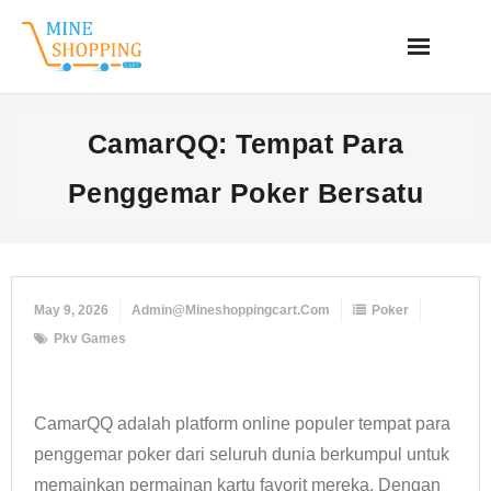
Skip
to
content
CamarQQ: Tempat Para
Penggemar Poker Bersatu
May 9, 2026
Admin@mineshoppingcart.com
Poker
Pkv Games
CamarQQ adalah platform online populer tempat para
penggemar poker dari seluruh dunia berkumpul untuk
memainkan permainan kartu favorit mereka. Dengan