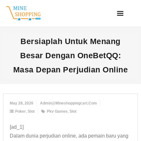
Skip
to
content
Bersiaplah Untuk Menang
Besar Dengan OneBetQQ:
Masa Depan Perjudian Online
May 28, 2026
Admin@mineshoppingcart.com
Poker
,
Slot
Pkv Games
,
Slot
[ad_1]
Dalam dunia perjudian online, ada pemain baru yang