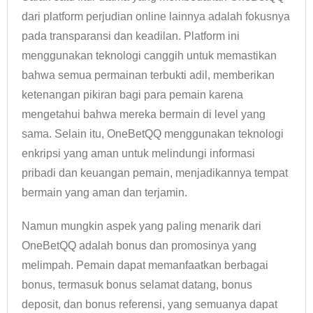
dari platform perjudian online lainnya adalah fokusnya
pada transparansi dan keadilan. Platform ini
menggunakan teknologi canggih untuk memastikan
bahwa semua permainan terbukti adil, memberikan
ketenangan pikiran bagi para pemain karena
mengetahui bahwa mereka bermain di level yang
sama. Selain itu, OneBetQQ menggunakan teknologi
enkripsi yang aman untuk melindungi informasi
pribadi dan keuangan pemain, menjadikannya tempat
bermain yang aman dan terjamin.
Namun mungkin aspek yang paling menarik dari
OneBetQQ adalah bonus dan promosinya yang
melimpah. Pemain dapat memanfaatkan berbagai
bonus, termasuk bonus selamat datang, bonus
deposit, dan bonus referensi, yang semuanya dapat