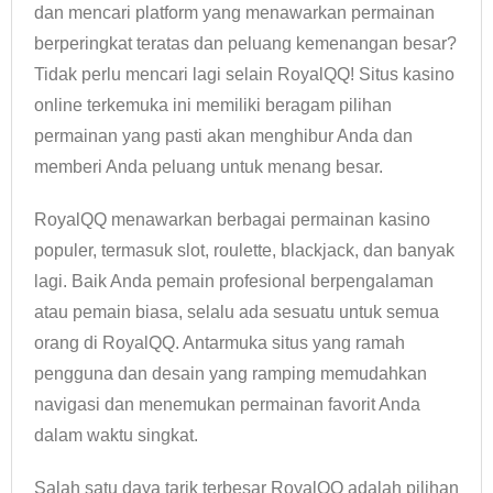
dan mencari platform yang menawarkan permainan
berperingkat teratas dan peluang kemenangan besar?
Tidak perlu mencari lagi selain RoyalQQ! Situs kasino
online terkemuka ini memiliki beragam pilihan
permainan yang pasti akan menghibur Anda dan
memberi Anda peluang untuk menang besar.
RoyalQQ menawarkan berbagai permainan kasino
populer, termasuk slot, roulette, blackjack, dan banyak
lagi. Baik Anda pemain profesional berpengalaman
atau pemain biasa, selalu ada sesuatu untuk semua
orang di RoyalQQ. Antarmuka situs yang ramah
pengguna dan desain yang ramping memudahkan
navigasi dan menemukan permainan favorit Anda
dalam waktu singkat.
Salah satu daya tarik terbesar RoyalQQ adalah pilihan