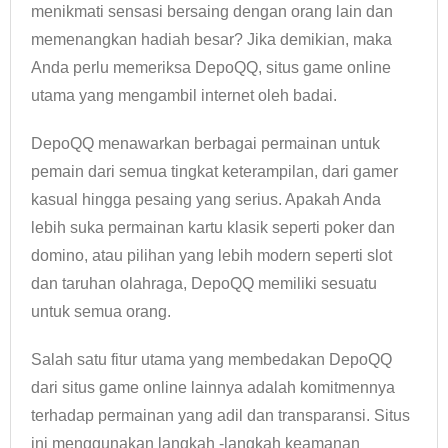
menikmati sensasi bersaing dengan orang lain dan
memenangkan hadiah besar? Jika demikian, maka
Anda perlu memeriksa DepoQQ, situs game online
utama yang mengambil internet oleh badai.
DepoQQ menawarkan berbagai permainan untuk
pemain dari semua tingkat keterampilan, dari gamer
kasual hingga pesaing yang serius. Apakah Anda
lebih suka permainan kartu klasik seperti poker dan
domino, atau pilihan yang lebih modern seperti slot
dan taruhan olahraga, DepoQQ memiliki sesuatu
untuk semua orang.
Salah satu fitur utama yang membedakan DepoQQ
dari situs game online lainnya adalah komitmennya
terhadap permainan yang adil dan transparansi. Situs
ini menggunakan langkah -langkah keamanan