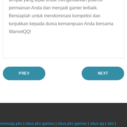
permainan Anda dan menjadi gamer terbaik.
Bersiaplah untuk mendominasi kompetisi dan
tunjukkan kepada dunia kemampuan Anda bersama
WarnetQQ!
PREV
NEXT
menuqq pkv
|
situs pkv games
|
situs pkv games
|
situs qq
|
slot
|