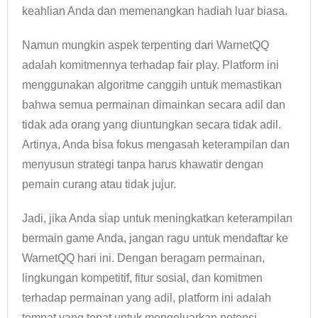
keahlian Anda dan memenangkan hadiah luar biasa.
Namun mungkin aspek terpenting dari WarnetQQ
adalah komitmennya terhadap fair play. Platform ini
menggunakan algoritme canggih untuk memastikan
bahwa semua permainan dimainkan secara adil dan
tidak ada orang yang diuntungkan secara tidak adil.
Artinya, Anda bisa fokus mengasah keterampilan dan
menyusun strategi tanpa harus khawatir dengan
pemain curang atau tidak jujur.
Jadi, jika Anda siap untuk meningkatkan keterampilan
bermain game Anda, jangan ragu untuk mendaftar ke
WarnetQQ hari ini. Dengan beragam permainan,
lingkungan kompetitif, fitur sosial, dan komitmen
terhadap permainan yang adil, platform ini adalah
tempat yang tepat untuk mengeluarkan potensi