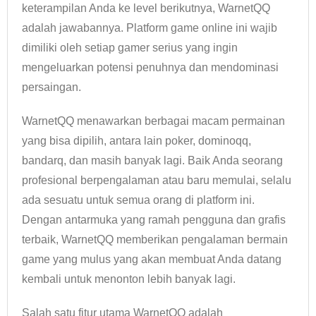
keterampilan Anda ke level berikutnya, WarnetQQ
adalah jawabannya. Platform game online ini wajib
dimiliki oleh setiap gamer serius yang ingin
mengeluarkan potensi penuhnya dan mendominasi
persaingan.
WarnetQQ menawarkan berbagai macam permainan
yang bisa dipilih, antara lain poker, dominoqq,
bandarq, dan masih banyak lagi. Baik Anda seorang
profesional berpengalaman atau baru memulai, selalu
ada sesuatu untuk semua orang di platform ini.
Dengan antarmuka yang ramah pengguna dan grafis
terbaik, WarnetQQ memberikan pengalaman bermain
game yang mulus yang akan membuat Anda datang
kembali untuk menonton lebih banyak lagi.
Salah satu fitur utama WarnetQQ adalah