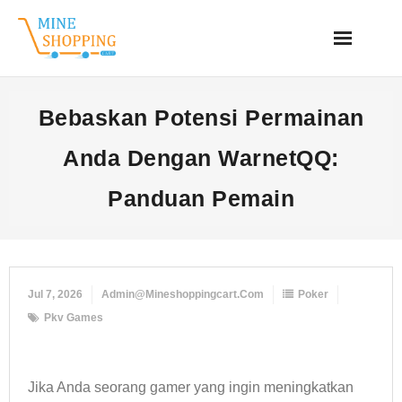
Skip
to
content
Bebaskan Potensi Permainan
Anda Dengan WarnetQQ:
Panduan Pemain
Jul 7, 2026
Admin@mineshoppingcart.com
Poker
Pkv Games
Jika Anda seorang gamer yang ingin meningkatkan