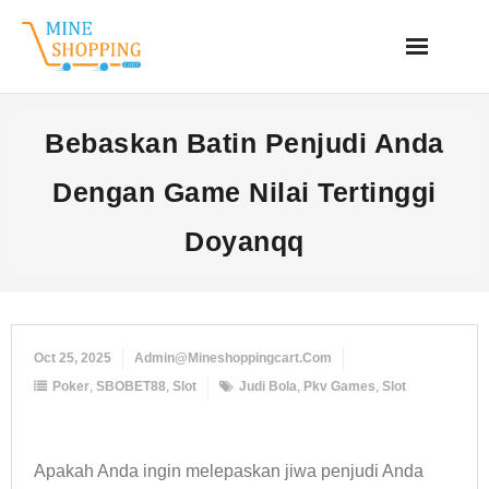
Skip
to
content
Bebaskan Batin Penjudi Anda
Dengan Game Nilai Tertinggi
Doyanqq
Oct 25, 2025
Admin@mineshoppingcart.com
Poker
,
SBOBET88
,
Slot
Judi Bola
,
Pkv Games
,
Slot
Apakah Anda ingin melepaskan jiwa penjudi Anda