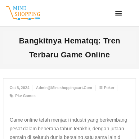
Skip
to
content
Bangkitnya Hematqq: Tren
Terbaru Game Online
Oct 8, 2024
Admin@mineshoppingcart.com
Poker
Pkv Games
Game online telah menjadi industri yang berkembang
pesat dalam beberapa tahun terakhir, dengan jutaan
pemain di seluruh dunia bersaing satu sama lain di