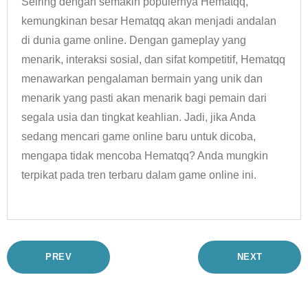
Seiring dengan semakin populernya Hematqq,
kemungkinan besar Hematqq akan menjadi andalan
di dunia game online. Dengan gameplay yang
menarik, interaksi sosial, dan sifat kompetitif, Hematqq
menawarkan pengalaman bermain yang unik dan
menarik yang pasti akan menarik bagi pemain dari
segala usia dan tingkat keahlian. Jadi, jika Anda
sedang mencari game online baru untuk dicoba,
mengapa tidak mencoba Hematqq? Anda mungkin
terpikat pada tren terbaru dalam game online ini.
PREV
NEXT