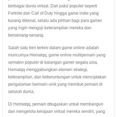
berbagai dunia virtual. Dari judul populer seperti
Fortnite dan Call of Duty hingga game indie yang
kurang dikenal, selalu ada pilihan bagi para gamer
yang ingin menguji keterampilan mereka dan
bersenang-senang.
Salah satu tren terkini dalam game online adalah
munculnya Hematqq, game online multipemain yang
semakin populer di kalangan gamer segala usia.
Hematqq menggabungkan elemen strategi,
keterampilan, dan keberuntungan untuk menciptakan
pengalaman bermain unik yang memikat pemain di
seluruh dunia.
Di Hematqq, pemain ditugaskan untuk membangun
dan mengelola kerajaan virtual mereka sendiri, yang